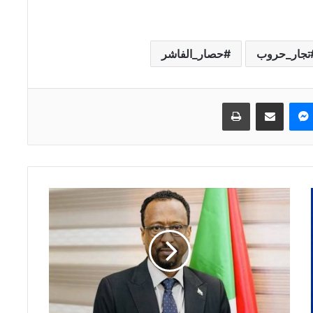
تجار_حروب
حصار_الفاشر
ماسنجر
مشاركة عبر البريد
طباعة