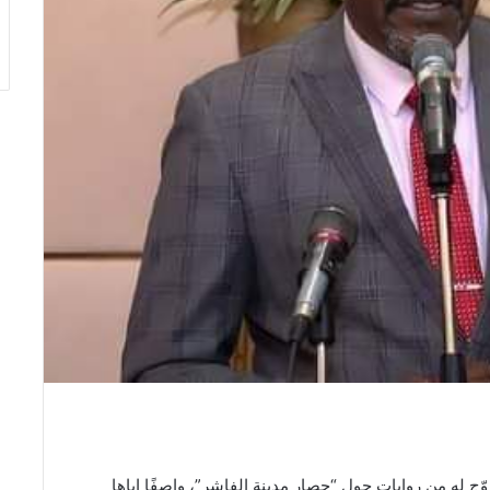
ج له من روايات حول “حصار مدينة الفاشر”، واصفًا إياها