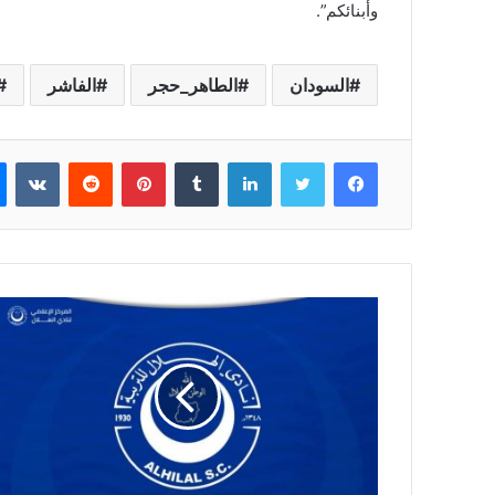
وأبنائكم”.
السودان
الطاهر_حجر
الفاشر
فيسبوك
تويتر
لينكدإن
بينتيريست