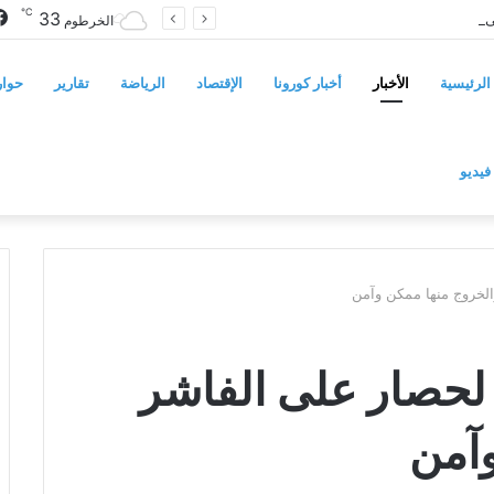
℃
33
سوريا تفرض قيوداً على دخول السودانيين وتشترط موافقة مسبقة أو دعوة رسمية
الخرطوم
الرئيسية
الأخبار
أخبار كورونا
الإقتصاد
الرياضة
تقارير
حوار
فيديو
الخروج منها ممكن وآمن
 لحصار على الفاشر
وآمن