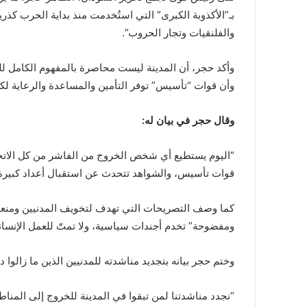
بـ”الأكذوبة الكبرى” التي استُخدمت منذ بداية الحرب كذر
والفلنقيات وتجار الحروب”.
وأكد حجر، أن المدينة ليست محاصرة بالمفهوم الكامل للح
وأن قوات “تأسيس” توفر التأمين والمساعدة والرعاية ل
وقال حجر في بيان له:
“اليوم يستطيع أي شخص الخروج من الفاشر من كل الاتجا
قوات تأسيس، والشواهد تتحدث عن استقبال أعداد كبيرة
كما وصف التصريحات التي تهدف لتخويف المدنيين ومنعهم 
ومفضوحة” تخدم أجندات سياسية، ولا تمتّ للعمل الإنسان
وختم حجر بيانه بتجديد مناشدته للمدنيين الذين ما زالوا دا
“نجدد مناشدتنا لمن تبقوا في المدينة للخروج إلى المن