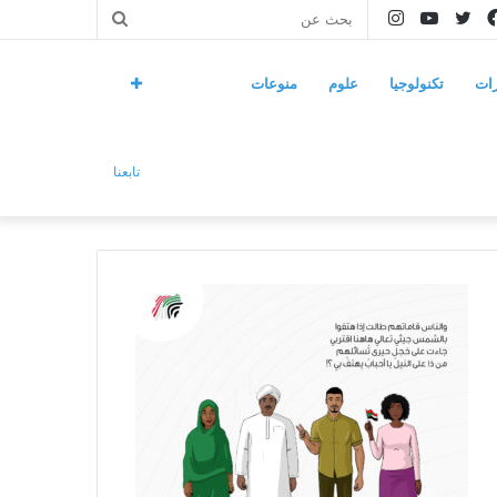
فيسبوك
تويتر
يوتيوب
انستقرام
بحث
عن
ات
تكنولوجيا
علوم
منوعات
تابعنا