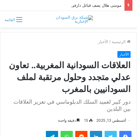
موسى هلال يصف قبائل دارفور وكردفان بـ«الوافدة وغير السودانية»
القائمة
الرئيسية
/
الأخبار
الأخبار
العلاقات السودانية المغربية.. تعاون
عدلي متجدد وحلول مرتقبة لملف
السودانيين بالمغرب
دور كبير لعميد السلك الدبلوماسي في تعزيز العلاقات
بين البلدين
أغسطس 13, 2025
15
دقيقة واحدة
فيسبوك
تويتر
لينكدإن
واتساب
تيلقرام