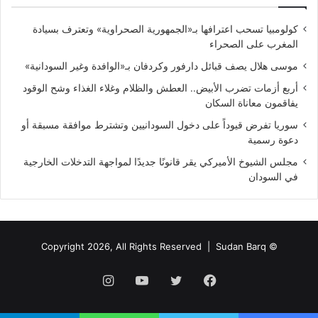
كولومبيا تسحب اعترافها بـ«الجمهورية الصحراوية» وتعترف بسيادة
المغرب على الصحراء
موسى هلال يصف قبائل دارفور وكردفان بـ«الوافدة وغير السودانية»
أربع أزمات تضرب الأبيض.. العطش والظلام وغلاء الغذاء وشح الوقود
يفاقمون معاناة السكان
سوريا تفرض قيوداً على دخول السودانيين وتشترط موافقة مسبقة أو
دعوة رسمية
مجلس الشيوخ الأميركي يقر قانونًا جديدًا لمواجهة التدخلات الخارجية
في السودان
Sudan Barq
© Copyright 2026, All Rights Reserved |
فيسبوك
تويتر
يوتيوب
انستقرام