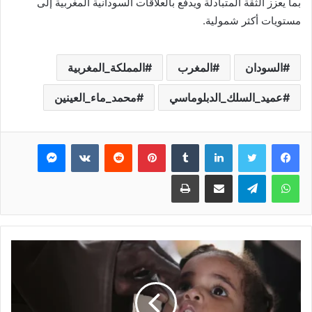
بما يعزز الثقة المتبادلة ويدفع بالعلاقات السودانية المغربية إلى
مستويات أكثر شمولية.
السودان
المغرب
المملكة_المغربية
عميد_السلك_الدبلوماسي
محمد_ماء_العينين
فيسبوك
تويتر
لينكدإن
بينتيريست
ماسنجر
واتساب
تيلقرام
مشاركة عبر البريد
طباعة