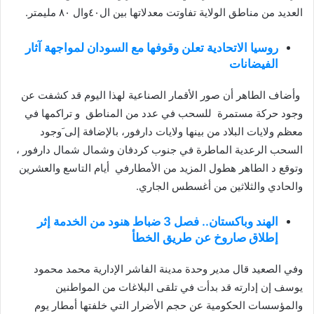
العديد من مناطق الولاية تفاوتت معدلاتها بين ال٤٠وال ٨٠ مليمتر.
روسيا الاتحادية تعلن وقوفها مع السودان لمواجهة آثار
الفيضانات
وأضاف الطاهر أن صور الأقمار الصناعية لهذا اليوم قد كشفت عن
وجود حركة مستمرة للسحب في عدد من المناطق و تراكمها في
معظم ولايات البلاد من بينها ولايات دارفور، بالإضافة إلى َوجود
السحب الرعدية الماطرة في جنوب كردفان وشمال شمال دارفور ،
وتوقع د الطاهر هطول المزيد من الأمطارفي أيام التاسع والعشرين
والحادي والثلاثين من أغسطس الجاري.
الهند وباكستان.. فصل 3 ضباط هنود من الخدمة إثر
إطلاق صاروخ عن طريق الخطأ
وفي الصعيد قال مدير وحدة مدينة الفاشر الإدارية محمد محمود
يوسف إن إدارته قد بدأت في تلقى البلاغات من المواطنين
والمؤسسات الحكومية عن حجم الأضرار التي خلفتها أمطار يوم