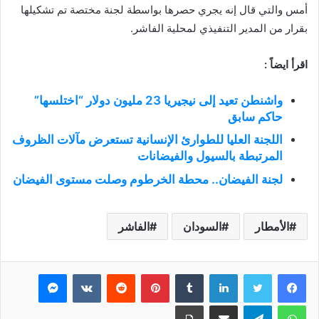
أمس والتي قال إنه يجري حصرها بواسطة لجنة مختصة تم تشكيلها
بقرار من المدير التنفيذي لمحلية الفاشر.
اقرأ ايضاً :
واشنطن تعيد إلى نيجيريا 23 مليون دولار “اختلسها”
حاكم سابق
اللجنة العليا للطوارئ الإنسانية تستعرض مآلات الظروف
المرتبطة بالسيول والفيضانات
لجنة الفيضان.. محطة الخرطوم وصلت مستوى الفيضان
الأمطار
السودان
الفاشر
فيسبوك
تويتر
لينكدإن
بينتيريست
ماسنجر
واتساب
تيلقرام
مشاركة عبر البريد
طباعة