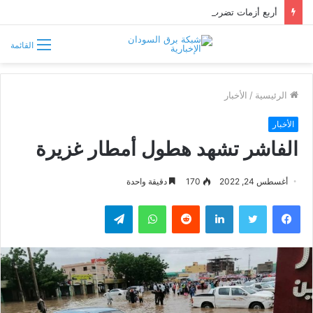
أربع أزمات تضرب الأبيض.. العطش والظلام وغلاء الغذاء وشح الوقود يفاقمون معاناة السكان
القائمة
الرئيسية
/
الأخبار
الأخبار
الفاشر تشهد هطول أمطار غزيرة
أغسطس 24, 2022
170
دقيقة واحدة
فيسبوك
تويتر
لينكدإن
واتساب
تيلقرام