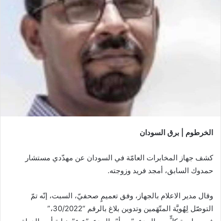
الخرطوم | برق السودان
كشف جهاز المخابرات العامّة في السودان عن مهدّدي مستشار
حمدوك السابق، أمجد فريد وزوجته.
وقال مدير الاعلام بالجهاز، وفق تعميمٍ صحفيّ، السبت، إنّه تمّ
التوصّل لِهُويَّة المتّهَمين وتدوين بلاغ بالرقم “30/2022،”