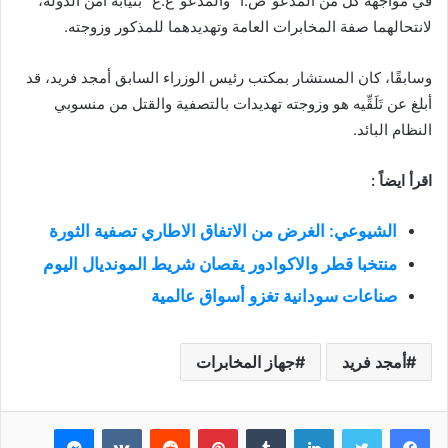
في مواجهة كلٍّ من المدعو”ص.أ” والمدعو”ع.ع” بنيابة أمن الدولة،
لانتحالهما صفة المخابرات العامة وتهديدهما للمذكور وزوجته.
وسابقًا، كان المستشار بمكتب رئيس الوزراء السابق أمجد فريد، قد
أبلغ عن تَلَقِّيه هو وزوجته تهديدات بالتصفية والقتل من منسوبي
النظام البائد.
اقرأ ايضاً :
الشيوعي: الغرض من الاتفاق الاطاري تصفية الثورة
منتخبا قطر والاكوادور يقصان شريط المونديال اليوم
صناعات سودانية تغزو أسواق عالمية
أمجد فريد
جهاز المخابرات
فيسبوك
تويتر
لينكدإن
بينتيريست
ماسنجر