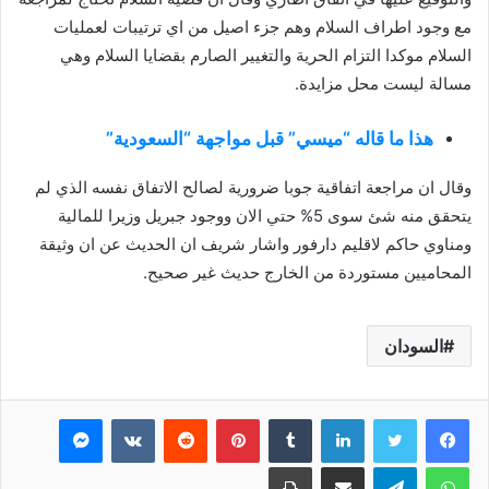
مع وجود اطراف السلام وهم جزء اصيل من اي ترتيبات لعمليات
السلام موكدا التزام الحرية والتغيير الصارم بقضايا السلام وهي
مسالة ليست محل مزايدة.
هذا ما قاله “ميسي” قبل مواجهة “السعودية”
وقال ان مراجعة اتفاقية جوبا ضرورية لصالح الاتفاق نفسه الذي لم
يتحقق منه شئ سوى 5% حتي الان ووجود جبريل وزيرا للمالية
ومناوي حاكم لاقليم دارفور واشار شريف ان الحديث عن ان وثيقة
المحاميين مستوردة من الخارج حديث غير صحيح.
السودان
فيسبوك
تويتر
لينكدإن
بينتيريست
ماسنجر
واتساب
تيلقرام
مشاركة عبر البريد
طباعة