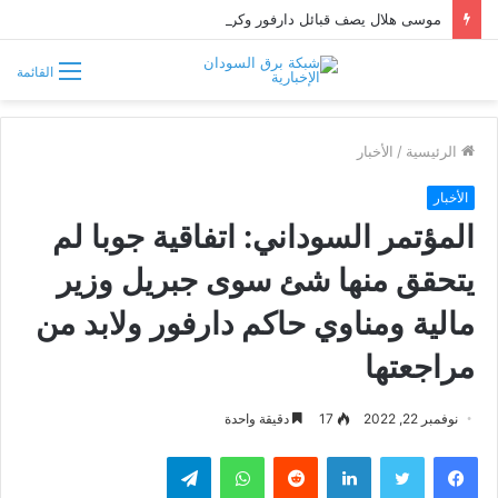
موسى هلال يصف قبائل دارفور وكردفان بـ«الوافدة وغير السودانية»
القائمة
الرئيسية
/
الأخبار
الأخبار
المؤتمر السوداني: اتفاقية جوبا لم
يتحقق منها شئ سوى جبريل وزير
مالية ومناوي حاكم دارفور ولابد من
مراجعتها
نوفمبر 22, 2022
17
دقيقة واحدة
فيسبوك
تويتر
لينكدإن
واتساب
تيلقرام