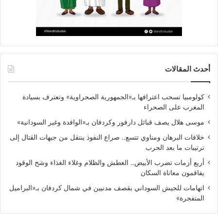
أحدث المقالات
كولومبيا تسحب اعترافها بـ«الجمهورية الصحراوية» وتعترف بسيادة
المغرب على الصحراء
موسى هلال يصف قبائل دارفور وكردفان بـ«الوافدة وغير السودانية»
خلافات البرهان ومناوي تتسع.. صراع النفوذ ينتقل من جبهات القتال إلى
ترتيبات ما بعد الحرب
أربع أزمات تضرب الأبيض.. العطش والظلام وغلاء الغذاء وشح الوقود
يفاقمون معاناة السكان
اتهامات للجيش السوداني بقصف مدنيين في شمال كردفان بـ«البراميل
المتفجرة»