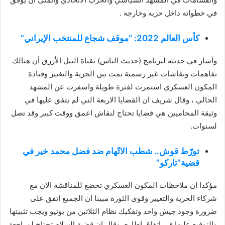
في خطواته داخل حزبه وخارجه .
كأس العالم 2022: “موقف شجاع للمنتخب الإيراني”
وأشار في حديثه لبرنامج (حديث الناس) بقناة النيل الأزرق أن هنالك
تفاهمات ونقاشات غير رسمية تمت بين الحرية والتغيير وقيادة
المكون العسكري استمرت لفترة طويلة واسفرت عن المشهد
الحالي ، وقال شريف ان القضايا الاربعة التي لم يتفق عليها في
وثيقة المحاميين هي قضايا تحتاج لنقاش اعمق ووقت كبير وقد تصل
لسنوات.
تورّط قوش.. شطب الاتّهام ضد فضل محمد خير في
قضية”تاركو”
مؤكدا ان ملاحظات المكون العسكري تخضع للمناقشة الان مع
شركاء الحرية والتغيير وقوى الثورة مبينا ان الجميع اتفق على
ضرورة وجود جيش واحد وتفكيك نظام الثلاثين من يونيو ويجب تثبيتها
والتوقيع عليها في اتفاق اطاري وقال ان قضية السلام تحتاج لمراجعة