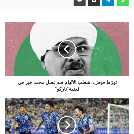
تورّط قوش.. شطب الاتّهام ضد فضل محمد خير في
قضية”تاركو”