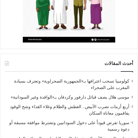
أحدث المقالات
كولومبيا تسحب اعترافها بـ«الجمهورية الصحراوية» وتعترف بسيادة
المغرب على الصحراء
موسى هلال يصف قبائل دارفور وكردفان بـ«الوافدة وغير السودانية»
أربع أزمات تضرب الأبيض.. العطش والظلام وغلاء الغذاء وشح الوقود
يفاقمون معاناة السكان
سوريا تفرض قيوداً على دخول السودانيين وتشترط موافقة مسبقة أو
دعوة رسمية