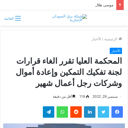
موسى هلال يصف قبائل دارفور وكردفان بـ«الوافدة وغير السودانية»
القائمة
الرئيسية
/
الأخبار
الأخبار
المحكمة العليا تقرر الغاء قرارات
لجنة تفكيك التمكين وإعادة أموال
وشركات رجل أعمال شهير
سبتمبر 29, 2022
119
أقل من دقيقة
فيسبوك
تويتر
لينكدإن
واتساب
تيلقرام