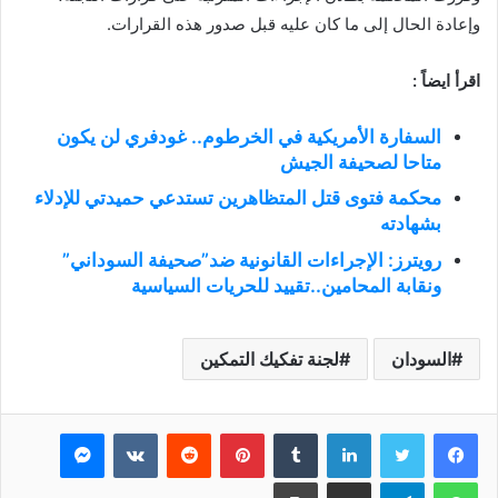
وإعادة الحال إلى ما كان عليه قبل صدور هذه القرارات.
اقرأ ايضاً :
السفارة الأمريكية في الخرطوم.. غودفري لن يكون
متاحا لصحيفة الجيش
محكمة فتوى قتل المتظاهرين تستدعي حميدتي للإدلاء
بشهادته
رويترز: الإجراءات القانونية ضد”صحيفة السوداني”
ونقابة المحامين..تقييد للحريات السياسية
السودان
لجنة تفكيك التمكين
فيسبوك
تويتر
لينكدإن
بينتيريست
ماسنجر
واتساب
تيلقرام
مشاركة عبر البريد
طباعة