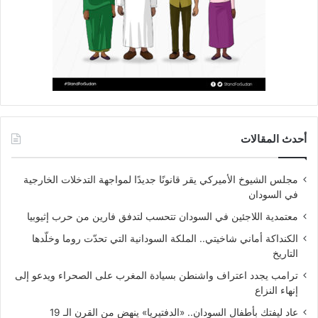
أحدث المقالات
مجلس الشيوخ الأميركي يقر قانونًا جديدًا لمواجهة التدخلات الخارجية
في السودان
معتمدية اللاجئين في السودان تتحسب لتدفق فارين من حرب إثيوبيا
الكنداكة أماني شاخيتي.. الملكة السودانية التي تحدّت روما وخلّدها
التاريخ
ترامب يجدد اعتراف واشنطن بسيادة المغرب على الصحراء ويدعو إلى
إنهاء النزاع
عاد ليفتك بأطفال السودان.. «الدفتيريا» ينهض من القرن الـ 19