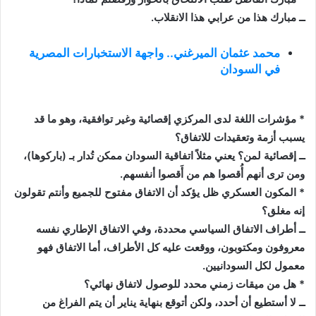
ــ مبارك هذا من عرابي هذا الانقلاب.
محمد عثمان الميرغني.. واجهة الاستخبارات المصرية
في السودان
* مؤشرات اللغة لدى المركزي إقصائية وغير توافقية، وهو ما قد
يسبب أزمة وتعقيدات للاتفاق؟
ــ إقصائية لمن؟ يعني مثلاً اتفاقية السودان ممكن تُدار بـ (باركوها)،
ومن ترى أنهم أُقصوا هم من أَقصوا أنفسهم.
* المكون العسكري ظل يؤكد أن الاتفاق مفتوح للجميع وأنتم تقولون
إنه مغلق؟
ــ أطراف الاتفاق السياسي محددة، وفي الاتفاق الإطاري نفسه
معروفون ومكتوبون، ووقعت عليه كل الأطراف، أما الاتفاق فهو
معمول لكل السودانيين.
* هل من ميقات زمني محدد للوصول لاتفاق نهائي؟
ــ لا أستطيع أن أحدد، ولكن أتوقع بنهاية يناير أن يتم الفراغ من