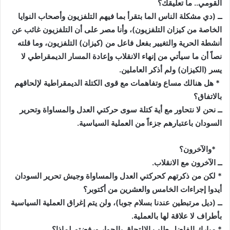
القومي.. ما تعليقك؟
ــ (دي مشكلة الناس الما بتقرأ بما فيهم التلفزيون وأصحاب النوايا
الخاصة من كيزان التلفزيون)، وأنا مصر على أن التلفزيون غائب عن
أنشطة الحرية والتغيير بفعل فاعل من (كيزان) التلفزيون، وما قلته
نصاً أن ما سيأتي من إنهاء الانقلاب وإعادة المسار الديمقراطي لا
يسر (الكيزان) ولم أذكر العاملين.
* هل هنالك مساع وتفاهمات مع قوى الكتلة الديمقراطية لإلحاقهم
بالاتفاق؟
ــ نحن لا نتحاور مع أية كتلة سوى حركتي العدل والمساواة وتحرير
السودان باعتبارهم جزءاً من العملية السياسية.
*والآخرون؟
ــ الآخرون مع الانقلاب.
* لكن من ذكرتهم كحركتي العدل والمساواة وجيش تحرير السودان
أيدوا إجراءات الخامس والعشرين من أكتوبر؟
ــ (ديل مرتبطين عندنا بسلام جوبا)، ولن يتم إغراق العملية السياسية
بأطراف لا علاقة لها بالعملية.
* مبارك الفاضل طلب الالتحاق بالحوار ورفضتم لماذا؟