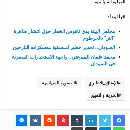
العملية السياسية.
اقرأ ايضاً :
مجلس البيئة يدق ناقوس الخطر حول انتشار ظاهرة
“النز” بالخرطوم
السودان.. تحذير خطير لمنسقية معسكرات النازحين
محمد عثمان الميرغني.. واجهة الاستخبارات المصرية
في السودان
الإتفاق_الاطاري
التسوية السياسية
الحرية والتغيير
فيسبوك
تويتر
لينكدإن
بينتيريست
ماسنجر
واتساب
تيلقرام
مشاركة عبر البريد
طباعة