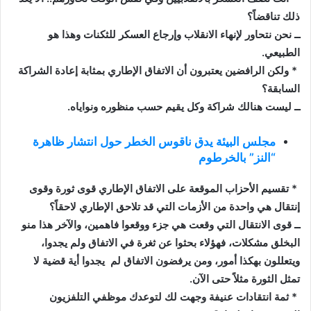
ذلك تناقضاً؟
ــ نحن نتحاور لإنهاء الانقلاب وإرجاع العسكر للثكنات وهذا هو
الطبيعي.
* ولكن الرافضين يعتبرون أن الاتفاق الإطاري بمثابة إعادة الشراكة
السابقة؟
ــ ليست هنالك شراكة وكل يقيم حسب منظوره ونواياه.
مجلس البيئة يدق ناقوس الخطر حول انتشار ظاهرة
“النز” بالخرطوم
* تقسيم الأحزاب الموقعة على الاتفاق الإطاري قوى ثورة وقوى
إنتقال هي واحدة من الأزمات التي قد تلاحق الإطاري لاحقاً؟
ــ قوى الانتقال التي وقعت هي جزء ووقعوا فاهمين، والآخر هذا منو
البخلق مشكلات، فهؤلاء بحثوا عن ثغرة في الاتفاق ولم يجدوا،
ويتعللون بهكذا أمور، ومن يرفضون الاتفاق لم يجدوا أية قضية لا
تمثل الثورة مثلاً حتى الآن.
* ثمة انتقادات عنيفة وجهت لك لتوعدك موظفي التلفزيون