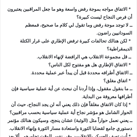
* الاتفاق مواجه بموجة رفض واسعة وهو ما جعل المراقبين يعتبرون
أن فرص النجاح ليست كبيرة؟
ــ لا توجد موجة رفض وما تقول لي كلام ما صحيح، فمعظم
السودانيين راضون.
* لكن هنالك تحالفات كبيرة ترفض الإطاري على غرار الكتلة
الديمقراطية؟
ــ قل مجموعة الانقلاب هي الرافضة لإنهاء الانقلاب.
* الاتفاق الإطاري هل هو مفتوح لكل الناس؟
ــ الاتفاق أطرافه محددة قبل أن يبدأ عبر عملية محددة.
* اتفاق مغلق؟
ــ ما بنقول مقفول، وإذا أردنا أن نبحث عن أية عملية سياسية فإن
أطرافها معروفة من البداية.
* إذا كان الاتفاق مغلقاً فإن ذلك يعني أنه لن يجد النجاح، حيث أن
الحوار الشامل هو مؤشر نجاح أية عملية سياسية بحسب مراقبين؟
ــ يعني نعمل حواراً مثل (الوثبة) عشان ينجح، وسيكون هنالك مؤتمر
دستوري جامع لقضايا الثورة واستعادة مسار الثورة وإنهاء الانقلاب.
* أنت تصف العسكر بالانقلابيين وفي نفس الوقت تحاورهم.. ألا يعد