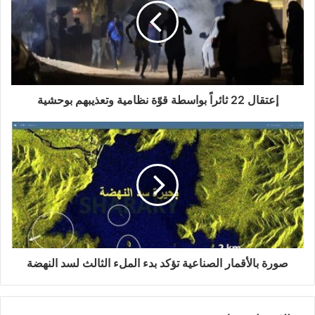
إعتقال 22 ثائراً بواسطة قوّة نظامية وتعذيبهم بوحشية
صورة بالأقمار الصناعية تؤكد بدء الملء الثالث لسد النهضة