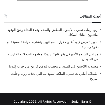
أحدث المقالات
أربع أزمات تضرب الأبيض.. العطش والظلام وغلاء الغذاء وشح الوقود
يفاقمون معاناة السكان
سوريا تفرض قيوداً على دخول السودانيين وتشترط موافقة مسبقة أو
دعوة رسمية
مجلس الشيوخ الأميركي يقر قانونًا جديدًا لمواجهة التدخلات الخارجية
في السودان
معتمدية اللاجئين في السودان تتحسب لتدفق فارين من حرب إثيوبيا
الكنداكة أماني شاخيتي.. الملكة السودانية التي تحدّت روما وخلّدها
التاريخ
Sudan Barq
© Copyright 2026, All Rights Reserved |