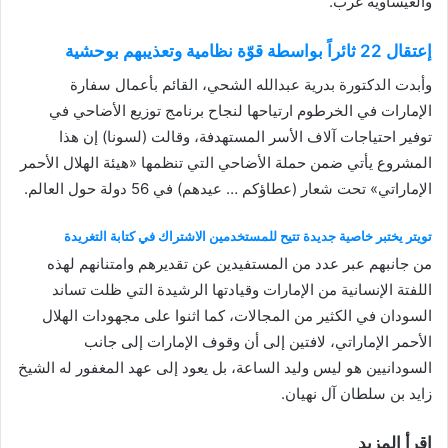
والعيساوية غرب.
إعتقال 22 ثائراً بواسطة قوّة نظامية وتعذيبهم بوحشية
وأبدت الدكتورة بدرية عبدالله الشحي، القائم بأعمال سفارة
الإمارات في الخرطوم ارتياحها لنجاح برنامج توزيع الأضاحي في
توفير احتياجات آلاف الأسر المستهدفة، وقالت (لسونا) إن هذا
المشروع يأتي ضمن حملة الأضاحي التي تنظمها «هيئة الهلال الأحمر
الإماراتي» تحت شعار (عطاؤكم … عيدهم) في 56 دولة حول العالم.
تويتر يختبر خاصية جديدة تتيح للمستخدمين الاشتراك في كتابة التغريدة
من جانبهم عبر عدد من المستفيدين عن تقديرهم وامتنانهم لهذه
اللفتة الإنسانية من الإمارات وقيادتها الرشيدة التي ظلت تساند
السودان في الكثير من المجالات، كما اثنوا على مجهودات الهلال
الأحمر الإماراتي، لافتين إلى أن وقوف الإمارات إلى جانب
السودانيين هو ليس وليد الساعة، بل يعود إلى عهد المغفور له الشيخ
زايد بن سلطان آل نهيان.
إقرأ المزيد