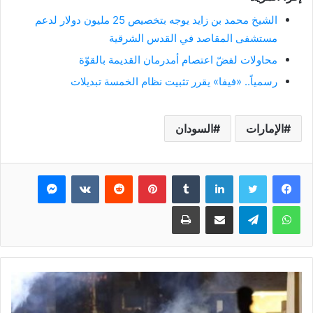
الشيخ محمد بن زايد يوجه بتخصيص 25 مليون دولار لدعم
مستشفى المقاصد في القدس الشرقية
محاولات لفضّ اعتصام أمدرمان القديمة بالقوّة
رسمياً.. «فيفا» يقرر تثبيت نظام الخمسة تبديلات
الإمارات
السودان
فيسبوك
تويتر
لينكدإن
بينتيريست
ماسنجر
واتساب
تيلقرام
مشاركة عبر البريد
طباعة