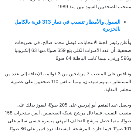
منتخب للصحفيين السودانيين منذ 1989.
السيول والأمطار تتسبب في دمار 313 قرية بالكامل
بالجزيرة
وأعلن رئيس لجنة الانتخابات، فيصل محمد صالح، في تصريحات
صحفية، أن عدد الأصوات الكلي بلغ 659 صوتًا منها 63 إلكترونيا
و596 ورقي، بينما كانت الباطلة 64 صوتًا.
وتنافس على المنصب 7 مرشحين من 3 قوائم، بالإضافة إلى عدد من
المستقلين، بينهم سيدتان، بينما تنافس 110 صحفيين على عضوية
مجلس النقابة.
وحصل عبد المنعم أبو إدريس على 205 صوتًا، ليفوز بذلك على
منصب النقيب، فيما نال مرشح شبكة الصحفيين، أيمن سنجراب 158
صوتًا، بينما حصل مرشح التحالف المهني ميسرة عيسى سالم على
101 صوتًا؛ فيما حازت المرشحة المستقلة درة قمبو على 86 صوتًا.