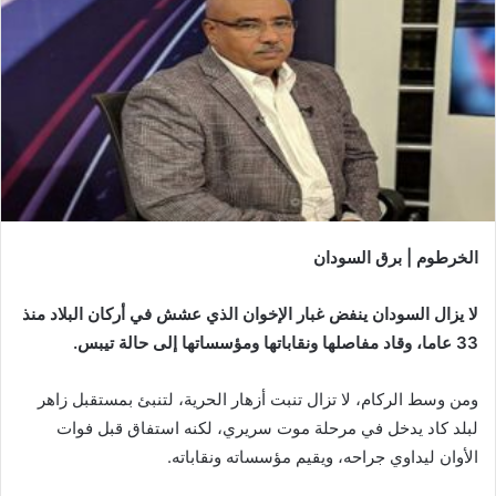
الخرطوم | برق السودان
لا يزال السودان ينفض غبار الإخوان الذي عشش في أركان البلاد منذ
33 عاما، وقاد مفاصلها ونقاباتها ومؤسساتها إلى حالة تيبس.
ومن وسط الركام، لا تزال تنبت أزهار الحرية، لتنبئ بمستقبل زاهر
لبلد كاد يدخل في مرحلة موت سريري، لكنه استفاق قبل فوات
الأوان ليداوي جراحه، ويقيم مؤسساته ونقاباته.