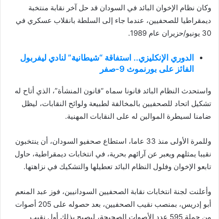
وكان نظام الإخوان البائد في السودان قد حل آخر نقابة منتخبة
ديمقراطيا للصحفيين، عندما جاء إلى السلطة بانقلاب عسكري في
30 يونيو/حزيران عام 1989.
الدوري الإنكليزي.. استفاقة “شيطانية” لنادي ليفربول
الفائز على بورنموث 9-صفر
واستحدث النظام البائد قانونا سماه “قانون المنشأة”، الذي أتاح له
تشكيل اتحاد للصحفيين بالمخالفة لطبيعة ولوائح النقابات، ليظل
ضامنا لسيطرة الموالين له على النقابات المهنية.
وللمرة الأولى منذ 33 عاما، استطاع صحفيو السودان، أن ينتخبون
نقيبا يمثلهم ويعبر عن آرائهم بحرية، في انتخابات ديمقراطية، حاول
تابعو الإخوان وفلول النظام البائد تعطيلها والتشكيك في نزاهتها.
وأعلنت لجنة انتخابات نقابة الصحفيين السودانيين، فوز عبد المنعم
أبو إدريس، بمنصب نقيب الصحفيين، بعد حصوله على 205 أصوات
من جملة 595 عدد الأصوات الصحيحة، ليصبح بذلك أول نقيب