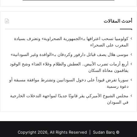
أحدث المقالات
كولومبيا تسحب اعترافها بـ«الجمهورية الصحراوية» وتعترف بسيادة
المغرب على الصحراء
موسى هلال يصف قبائل دارفور وكردفان بـ«الوافدة وغير السودانية»
أربع أزمات تضرب الأبيض.. العطش والظلام وغلاء الغذاء وشح الوقود
يفاقمون معاناة السكان
سوريا تفرض قيوداً على دخول السودانيين وتشترط موافقة مسبقة أو
دعوة رسمية
مجلس الشيوخ الأميركي يقر قانونًا جديدًا لمواجهة التدخلات الخارجية
في السودان
Sudan Barq
© Copyright 2026, All Rights Reserved |