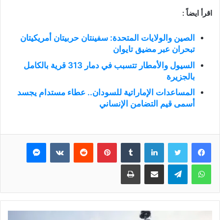
اقرأ ايضاً :
الصين والولايات المتحدة: سفينتان حربيتان أمريكيتان
تبحران عبر مضيق تايوان
السيول والأمطار تتسبب في دمار 313 قرية بالكامل
بالجزيرة
المساعدات الإماراتية للسودان.. عطاء مستدام يجسد
أسمى قيم التضامن الإنساني
فيسبوك
تويتر
لينكدإن
بينتيريست
ماسنجر
واتساب
تيلقرام
مشاركة عبر البريد
طباعة