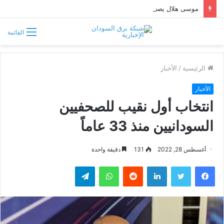
موسى هلال يصف قبائل دارفور وكردفان بـ«الوافدة وغير السودانية»
القائمة
الرئيسية
/
الأخبار
الأخبار
انتخاب أول نقيب للصحفيين
السودانيين منذ 33 عاماً
أغسطس 28, 2022
131
دقيقة واحدة
فيسبوك
تويتر
لينكدإن
واتساب
تيلقرام