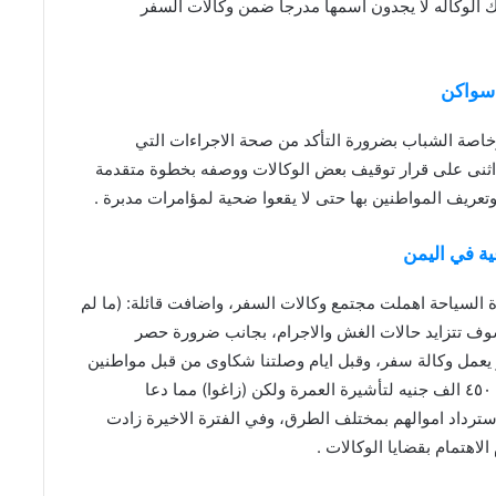
 الوكاله لا يجدون اسمها مدرجاً ضمن وكالات السفر
 سواكن
اصة الشباب بضرورة التأكد من صحة الاجراءات التي
يما اثنى على قرار توقيف بعض الوكالات ووصفه بخطوة متقدمة
تعريف المواطنين بها حتى لا يقعوا ضحية لمؤامرات مدبرة .
ية في اليمن
ارة السياحة اهملت مجتمع وكالات السفر، واضافت قائلة: (ما لم
سوف تتزايد حالات الغش والاجرام، بجانب ضرورة حصر
 يعمل وكالة سفر، وقبل ايام وصلتنا شكاوى من قبل مواطنين
تعاملوا مع وكالة تدعى (ب، ب) استلمت من كل فرد مبلغ ٤٥٠ الف جنيه لتأشيرة العمرة ولكن (زاغوا) مما دعا
سترداد اموالهم بمختلف الطرق، وفي الفترة الاخيرة زادت
اهتمام بقضايا الوكالات .