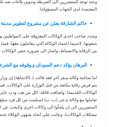
وعند توجه المتضررين الى الشرطة وتدوين بلاغات ضد تلك
المعتمدة لدى الجهات المسؤولة).
حاكم الشارقة يعلن عن مشروع لتطوير مدينة
وشدد صاحب احدى الوكالات المعروفة على المواطنين وخ
يتبعونها، لاسيما اعتماد الوكالة التي يتعاملون معها، ف
من الرقابة والانضباط، واشار الى ضرورة حصر الوكالات و
البرهان يؤكد دعم السودان و وقوفه مع الشرع
اما صاحبة وكالة سفر آخر فقد قالت لـ (الانتباهة) إن وز
يتم فرض رقابة مكثفة من قبل الوزارة على الوكالات، ف
الوكالات القديمة). واضافت قائلة: (كل من هب ودب عايز
المتضررين الى ان يلجأوا الى وكالات اخرى والبحث عن ا
مشكلات الوكالات)، وعابت على اتحاد شؤون الوكلاء عدم ال