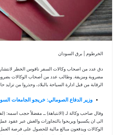
الخرطوم | برق السودان
دق عدد من اصحاب وكالات السفر ناقوس الخطر لانتشار 
مضروبة ومزيفة. وطالب عدد من أصحاب الوكالات بضرورة
الرقابة من قبل ادارة السياحة بالبلاد، وحذروا من تزايد 
وزير الدفاع الصومالي: خريجو الجامعات السود
وقال صاحب وكالة لـ (الانتباهة) ــ مفضلاً حجب اسمه: (ل
الى ان يكسبوا ويربحوا بالتجاوزات والغش عبر عقود عمل
الوكالات ويدفعون مبالغ مالية للحصول على فرصة العمل 