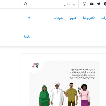
فيسبوك
تويتر
يوتيوب
انستقرام
بحث
عن
ات
تكنولوجيا
علوم
منوعات
تابعنا