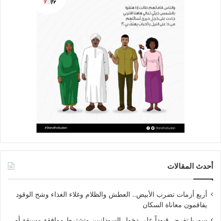
أحدث المقالات
أربع أزمات تضرب الأبيض.. العطش والظلام وغلاء الغذاء وشح الوقود
يفاقمون معاناة السكان
سوريا تفرض قيوداً على دخول السودانيين وتشترط موافقة مسبقة أو