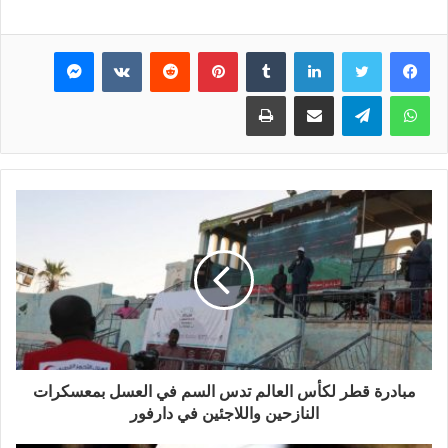
فيسبوك
تويتر
لينكدإن
بينتيريست
ماسنجر
واتساب
تيلقرام
مشاركة عبر البريد
طباعة
مبادرة قطر لكأس العالم تدس السم في العسل بمعسكرات
النازحين واللاجئين في دارفور