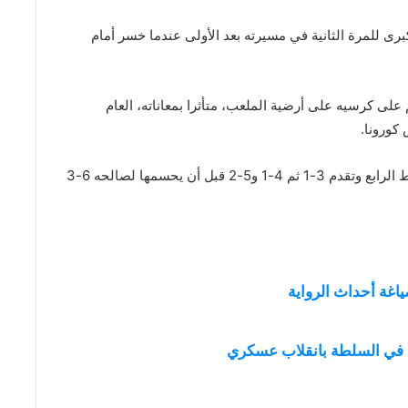
ى للمرة الثانية في مسيرته بعد الأولى عندما خسر أمام
على كرسيه على أرضية الملعب، متأثرا بمعاناته، العام
كورونا.
ونجح جوكوفيتش في كسر إرسال تسيتسيباس في الشوط الرابع وتقدم 3-1 ثم 4-1 و5-2 قبل أن يحسمها لصالحه 6-3
ياغة أحداث الرواية
ن في السلطة بانقلاب عسكري