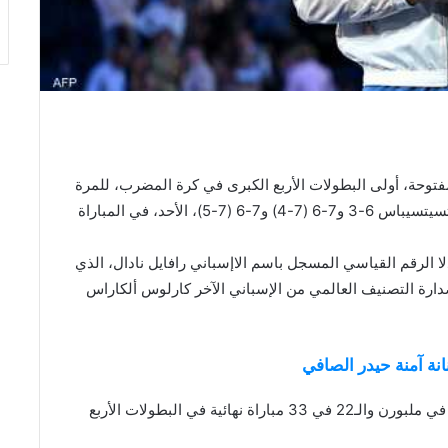
فتوحة، أولى البطولات الأربع الكبرى في كرة المضرب، للمرة
العاشرة في تاريخ عندما تغلب على اليوناني ستيفانوس تسيتسيباس 6-3 و7-6 (7-4) و7-6 (7-5)، الأحد، في المباراة
الغراند سلام”، معادلا الرقم القياسي المسجل باسم الاإسباني رافايل نادال، الذي
صدارة التصنيف العالمي من الإسباني الآخر كارلوس ألكاراس
نة آمنة حيدر الصافي
وهذا الفوز هو العاشر لجوكوفيتش في 10 مباريات نهائية في ملبورن والـ22 في 33 مباراة نهائية في البطولات الأربع