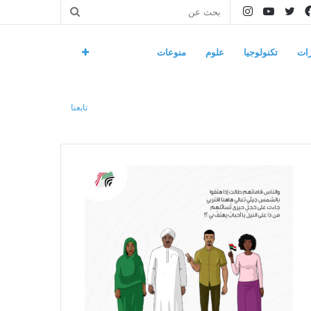
فيسبوك
تويتر
يوتيوب
انستقرام
بحث
عن
ات
تكنولوجيا
علوم
منوعات
تابعنا