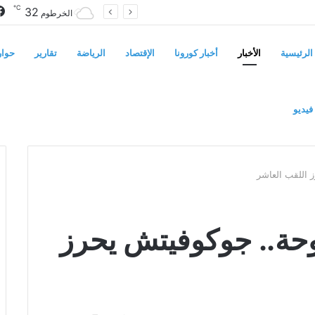
℃
32
سوريا تفرض قيوداً على دخول السودانيين وتشترط موافقة مسبقة أو دعوة رسمية
الخرطوم
الرئيسية
الأخبار
أخبار كورونا
الإقتصاد
الرياضة
تقارير
حوار
فيديو
ز اللقب العاشر
توحة.. جوكوفيتش يحرز