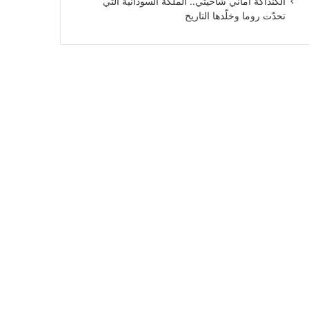
الكنداكة أماني شاخيتي.. الملكة السودانية التي
تحدّت روما وخلّدها التاريخ