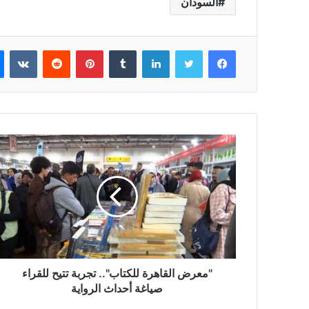
السودان
فيسبوك
تويتر
لينكدإن
بينتيريست
"معرض القاهرة للكتاب".. تجربة تتيح للقراء
صياغة أحداث الرواية