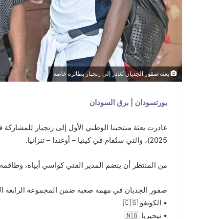
بعثة صقور الجديان تُغادر إلى زنجبار بطائرة خاصة
بورتسودان | برق السودان
غادرت بعثة منتخبنا الوطني الأول إلى زنجبار للمشاركة ف
2025)، والتي ستُقام في كينيا – أوغندا – تنزانيا.
من المنتظر أن ينضم المدير الفني كواسي أبياه، وطاقمه 
صقور الجديان في مهمة صعبة ضمن المجموعة الرابعة ال
• الكونغو 🇨🇬
‏• نيجيريا 🇳🇬