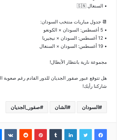
‏• السنغال 🇸🇳
📆 جدول مباريات منتخب السودان:
• 5 أغسطس: السودان × الكونغو
• 12 أغسطس: السودان × نيجيريا
• 19 أغسطس: السودان × السنغال
مجموعة نارية بانتظار الأبطال!
هل تتوقع عبور صقور الجديان للدور القادم رغم صعوبة ا
شاركنا رأيك!
السودان
الشان
صقور_الجديان
فيسبوك
تويتر
لينكدإن
بينتيريست