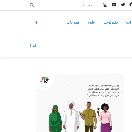
فيسبوك
تويتر
يوتيوب
انستقرام
بحث
عن
ات
تكنولوجيا
علوم
منوعات
تابعنا