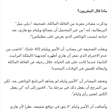
ماذا قال المقربون؟
وذكرت مصادر مقربة من العائلة المالكة، لصحيفة “ديلي ميل”
البريطانية، إنه “من غير المحتمل أن يتصالح ويليام مع هاري، بعد
خيانته (بسبب الوثائقي الذي يعرض على نتفليكس)”.
ونقلت الصحيفة عن مصادر، أن الأمير ويليام (40 عاما)، “غاضب من
عدم الاحترام الذي شعر أن هاري أظهره لجدتهما (الملكة اليزابيث
الثانية) عندما كانت على قيد الحياة، خلال رحيله عن العائلة المالكة
وانتقاله للعيش في الولايات المتحدة”.
وتعتقد المصادر أن “الأمير وليام لم يشاهد البرنامج الوثائقي بعد، لكن
من المرجح أن يفعل ذلك في مرحلة ما”، لافتين إلى أنه “لن يفعل
الكثير لتغيير رأي وليام”.
وأضافت أن الأمير وليام “لا يثق في دوافع شقيقه، نظرا لأن هاري