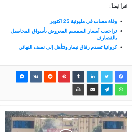
اقرأ ايضاً :
وفاة مصاب فى مليونية 25 اكتوبر
تراجعت أسعار السمسم المعروض بأسواق المحاصيل
بالقضارف
كرواتيا تصدم رفاق نيمار وتتأهل إلى نصف النهائي
فيسبوك
تويتر
لينكدإن
بينتيريست
ماسنجر
واتساب
تيلقرام
مشاركة عبر البريد
طباعة