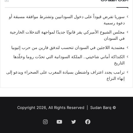
سوريا تفرض قيوداً على دخول السودانيين وتشترط موافقة مسبقة أو
دعوة رسمية
مجلس الشيوخ الأميركي يقر قانونًا جديدًا لمواجهة التدخلات الخارجية
في السودان
معتمدية اللاجئين في السودان تتحسب لتدفق فارين من حرب إثيوبيا
الكنداكة أماني شاخيتي.. الملكة السودانية التي تحدّت روما وخلّدها
التاريخ
ترامب يجدد اعتراف واشنطن بسيادة المغرب على الصحراء ويدعو إلى
إنهاء النزاع
Sudan Barq
© Copyright 2026, All Rights Reserved |
فيسبوك
تويتر
يوتيوب
انستقرام