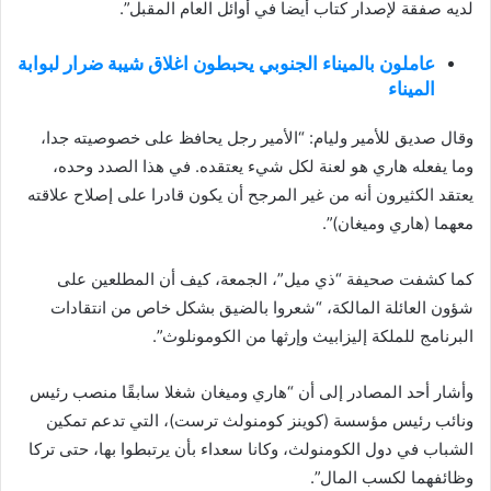
لديه صفقة لإصدار كتاب أيضا في أوائل العام المقبل”.
عاملون بالميناء الجنوبي يحبطون اغلاق شيبة ضرار لبوابة
الميناء
وقال صديق للأمير وليام: “الأمير رجل يحافظ على خصوصيته جدا،
وما يفعله هاري هو لعنة لكل شيء يعتقده. في هذا الصدد وحده،
يعتقد الكثيرون أنه من غير المرجح أن يكون قادرا على إصلاح علاقته
معهما (هاري وميغان)”.
كما كشفت صحيفة “ذي ميل”، الجمعة، كيف أن المطلعين على
شؤون العائلة المالكة، “شعروا بالضيق بشكل خاص من انتقادات
البرنامج للملكة إليزابيث وإرثها من الكومونلوث”.
وأشار أحد المصادر إلى أن “هاري وميغان شغلا سابقًا منصب رئيس
ونائب رئيس مؤسسة (كوينز كومنولث ترست)، التي تدعم تمكين
الشباب في دول الكومنولث، وكانا سعداء بأن يرتبطوا بها، حتى تركا
وظائفهما لكسب المال”.