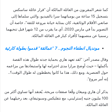
كما شعر المقربون من العائلة المالكة أن “قرار عائلة ساسكس
بتسجيل 15 ساعة من يومياتهما سرا بالفيديو، والتي سلماها إلى
صانعي الأفلام الوثائقية، كان بمثابة خيانة مروعة للثقة”، خاصة أن
التصوير بدأ في مارس 2020، أي ما يقرب من 12 شهرا قبل تنحيهما
رسميا عن منصبهما كأفراد كبار في العائلة المالكة.
مونديال انطفاء النجوم.. 7 “عمالقة” قدموا بطولة كارثية
وقال مصدر آخر: “لقد تعهد هاري بحماية جدته طوال هذه القصة
بأكملها – حيث أوضح مرارا مدى احترامه لها واستبعادها من مزاعمه
حول العنصرية. ومع ذلك، هذا ما كانوا يخططون له طوال الوقت؟..
إنه أمر مروع”.
يذكر أن هاري وميغان وقّعا صفقات مربحة، يُعتقد أنها تساوي أكثر من
100 مليون جنيه إسترليني، مع نتفليكس وسبوتيفاي، بعد رحيلهما عن
العائلة المالكة.