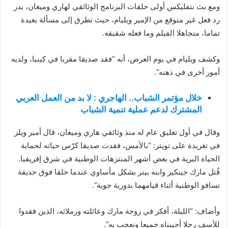
ومع بث نتفليكس أولى حلقات البرنامج الوثائقي لهاري وميغان، بدر
رد فعل غير متوقع من الإمير ويليام، حيث تطرق إلى مسألة بعيدة
تماما، متجاهلا الفيلم وما فعله شقيقه.
وكشف ويليام في يوم العرض، أنه “فقد صديقا مقربا في كينيا، ولديه
أمور أخرى في ذهنه”.
خلال مؤتمر الشباب.. الهاجري : لا بد من العمل العربي
المشترك لدعم عملية تنمية الشباب
وقال في أول تعليق عام له منذ وثائقي هاري وميغان، قال أمير ويلز
في تغريدة على تويتر: “بالأمس، فقدت صديقا كرّس حياته لحماية
الحياة البرية في بعض أشهر المنتزهات الوطنية في شرق إفريقيا.
قُتل مارك جينكيز وابنه بيتر بشكل مأساوي عندما حلقا فوق حديقة
تسافو الوطنية أثناء قيامهما بدورية جوية”.
وأضاف: “الليلة، أفكر في زوجة مارك وعائلته وزملائه، الذين فقدوا
للأسف رجلا أحببناه جميعا ونعجب به”.