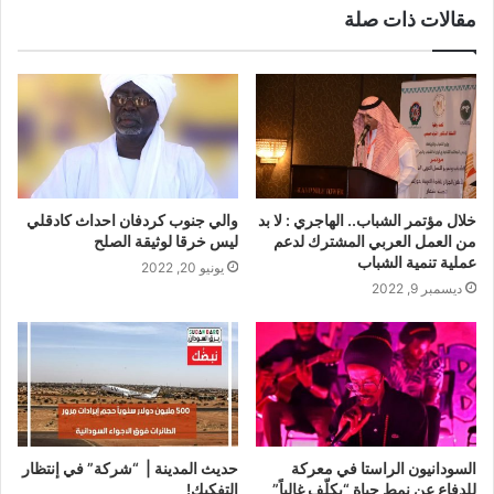
مقالات ذات صلة
خلال مؤتمر الشباب.. الهاجري : لا بد
والي جنوب كردفان احداث كادقلي
من العمل العربي المشترك لدعم
ليس خرقا لوثيقة الصلح
عملية تنمية الشباب
يونيو 20, 2022
ديسمبر 9, 2022
السودانيون الراستا في معركة
حديث المدينة | “شركة” في إنتظار
للدفاع عن نمط حياة “يكلّف غالياً”
التفكيك!