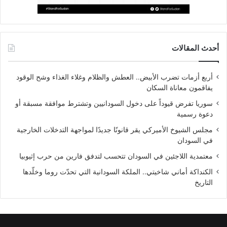
أحدث المقالات
أربع أزمات تضرب الأبيض.. العطش والظلام وغلاء الغذاء وشح الوقود
يفاقمون معاناة السكان
سوريا تفرض قيوداً على دخول السودانيين وتشترط موافقة مسبقة أو
دعوة رسمية
مجلس الشيوخ الأميركي يقر قانونًا جديدًا لمواجهة التدخلات الخارجية
في السودان
معتمدية اللاجئين في السودان تتحسب لتدفق فارين من حرب إثيوبيا
الكنداكة أماني شاخيتي.. الملكة السودانية التي تحدّت روما وخلّدها
التاريخ