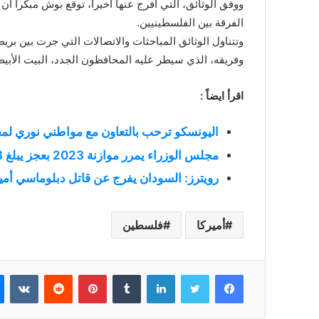
ووفق الوثائق، التي أفرج عنها أخيرا، توقع بوش مبكرا أ
الفرقة بين الفلسطينيين.
وتتناول الوثائق المباحثات والاتصالات التي جرت بين بريط
وفريقه، الذي سيطر عليه المحافظون الجدد، البيت الأبي
اقرأ ايضاً :
اليونسكو ترحب بالتعاون مع مواطني نوري لمع
مجلس الوزراء يمرر موازنة 2023 بعجز يبلغ 833 مليار جنيه
رويترز: السودان يفرج عن قاتل دبلوماسي أمي
أميركا
فلسطين
فيسبوك
تويتر
لينكدإن
بينتيريست