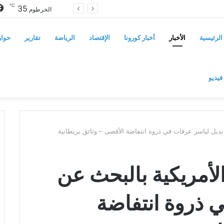
℃
35
سوريا تفرض قيوداً على دخول السودانيين وتشترط موافقة مسبقة أو دعوة رسمية
الخرطوم
الرئيسية
الأخبار
أخبار كورونا
الإقتصاد
الرياضة
تقارير
حوار
فيديو
بديل لياسر عرفات في ذروة انتفاضة الأقصى – وثائق بريطانية
لأمريكية بالبحث عن
 ذروة انتفاضة