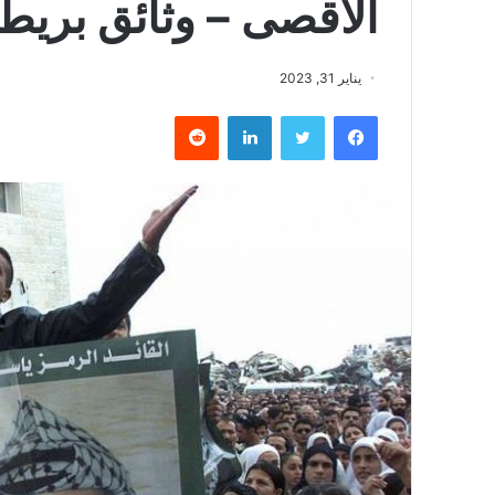
الأقصى – وثائق بريطا
يناير 31, 2023
فيسبوك
تويتر
لينكدإن