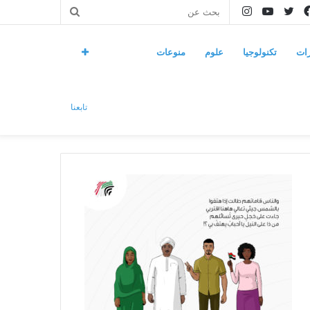
فيسبوك
تويتر
يوتيوب
انستقرام
بحث
عن
ات
تكنولوجيا
علوم
منوعات
تابعنا