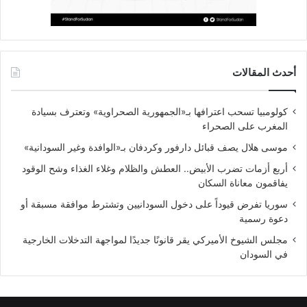
أحدث المقالات
كولومبيا تسحب اعترافها بـ«الجمهورية الصحراوية» وتعترف بسيادة
المغرب على الصحراء
موسى هلال يصف قبائل دارفور وكردفان بـ«الوافدة وغير السودانية»
أربع أزمات تضرب الأبيض.. العطش والظلام وغلاء الغذاء وشح الوقود
يفاقمون معاناة السكان
سوريا تفرض قيوداً على دخول السودانيين وتشترط موافقة مسبقة أو
دعوة رسمية
مجلس الشيوخ الأميركي يقر قانونًا جديدًا لمواجهة التدخلات الخارجية
في السودان