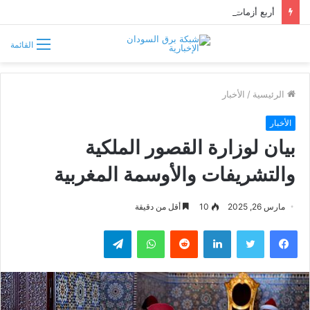
أربع أزمات تضرب الأبيض.. العطش والظلام وغلاء الغذاء وشح الوقود يفاقمون معاناة السكان
القائمة
الرئيسية
/
الأخبار
الأخبار
بيان لوزارة القصور الملكية
والتشريفات والأوسمة المغربية
مارس 26, 2025
10
أقل من دقيقة
فيسبوك
تويتر
لينكدإن
واتساب
تيلقرام