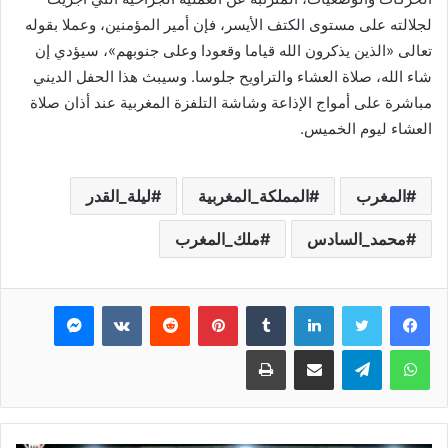
لجلالته على مستوى الكتف الأيسر، فإن أمير المؤمنين، وعملا بقوله
تعالى «الذين يذكرون الله قياما وقعودا وعلى جنوبهم»، سيؤدي إن
شاء الله، صلاة العشاء والتراويح جلوسا. وسيبث هذا الحفل الديني
مباشرة على أمواج الإذاعة وشاشة التلفزة المغربية عند أذان صلاة
العشاء ليوم الخميس.
المغرب
المملكة_المغربية
ليلة_القدر
محمد_السادس
ملك_المغرب
فيسبوك
تويتر
لينكدإن
بينتيريست
ماسنجر
واتساب
تيلقرام
مشاركة عبر البريد
طباعة