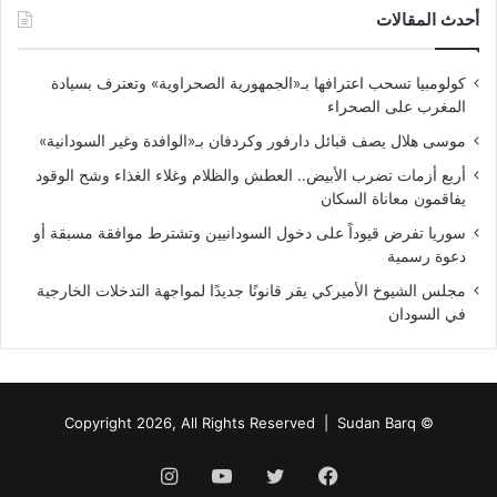
أحدث المقالات
كولومبيا تسحب اعترافها بـ«الجمهورية الصحراوية» وتعترف بسيادة
المغرب على الصحراء
موسى هلال يصف قبائل دارفور وكردفان بـ«الوافدة وغير السودانية»
أربع أزمات تضرب الأبيض.. العطش والظلام وغلاء الغذاء وشح الوقود
يفاقمون معاناة السكان
سوريا تفرض قيوداً على دخول السودانيين وتشترط موافقة مسبقة أو
دعوة رسمية
مجلس الشيوخ الأميركي يقر قانونًا جديدًا لمواجهة التدخلات الخارجية
في السودان
Sudan Barq
© Copyright 2026, All Rights Reserved |
فيسبوك
تويتر
يوتيوب
انستقرام