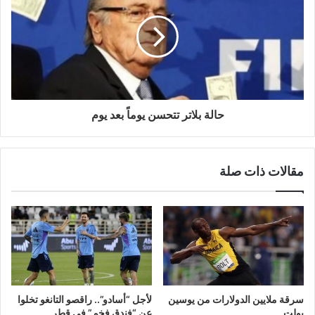
حالة بلاتر تتحسن يوماً بعد يوم
مقالات ذات صلة
سرقة ملايين الدولارات من يوسين
لأجل “أسادو”.. راقصو التانغو تخلوا
بولت
عن “فندق فخم” في قطر