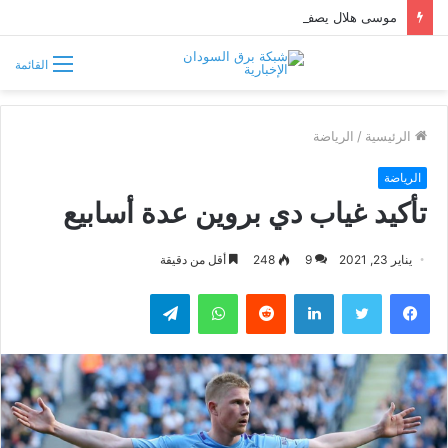
موسى هلال يصف قبائل دارفور وكردفان بـ«الوافدة وغير السودانية»
القائمة
الرئيسية
/
الرياضة
الرياضة
تأكيد غياب دي بروين عدة أسابيع
يناير 23, 2021
9
248
أقل من دقيقة
فيسبوك
تويتر
لينكدإن
واتساب
تيلقرام