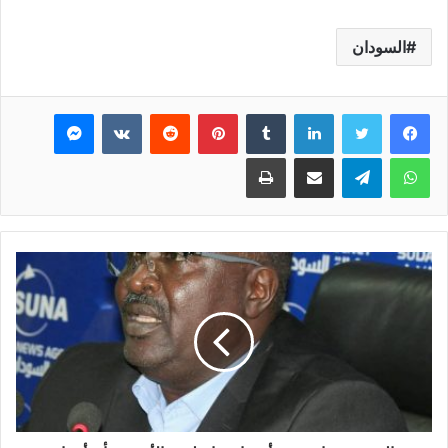
السودان
فيسبوك
تويتر
لينكدإن
بينتيريست
ماسنجر
واتساب
تيلقرام
مشاركة عبر البريد
طباعة