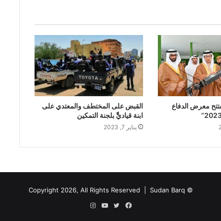
فتتح معرض الدفاع
القبض على المختطف والمعتدي على
ابنة قياديٍّ بلجنة التمكين
يناير 7, 2023
Sudan Barq
© Copyright 2026, All Rights Reserved |
فيسبوك
تويتر
يوتيوب
انستقرام