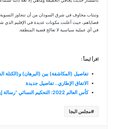
بالمسار حديث يجافي الحقيقة وماهي إلا لغة دأبنا لسماع
وتنتاب مخاوف في شرق السودان من أن تتجاوز التسوية ا
قضاياهم، حيث أعلنت مكونات عديدة في الإقليم الذي شهد
في أي عملية سياسية لا تعالج قضية المنطقة.
اقرأ ايضاً :
تفاصيل (المكاشفة) بين (البرهان) و(الكتلة ال
الاتفاق الإطاري.. تفاصيل جديدة
كأس العالم 2022: التحكيم النسائي “رسالة إيجابية” للمرأة في قطر
مجلس البجا