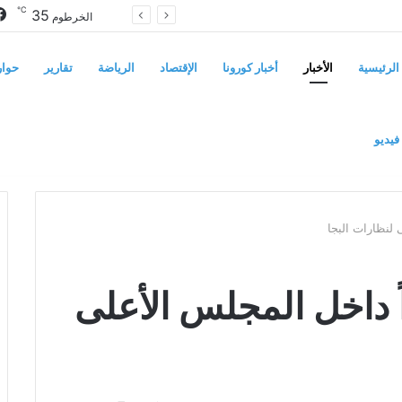
℃
35
سوريا تفرض قيوداً على دخول السودانيين وتشترط موافقة مسبقة أو دعوة رسمية
الخرطوم
الرئيسية
الأخبار
أخبار كورونا
الإقتصاد
الرياضة
تقارير
حوار
فيديو
 لنظارات البجا
ً داخل المجلس الأعلى