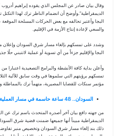
وقال بيان صادر عن المجلس الذي يقوده إبراهيم أدروب “بأ
الديمقراطية”.وأوضح أن انضمام الناظر ترك لهذا التكتل ت
البجا وأعتبر تحالفه مع بعض الحركات المسلحة الموقعة 
والسعي لإعادة إنتاج الأزمة في الإقليم.
وشدد على تمسكهم بإلغاء مسار شرق السودان وإعلان من
البجا والإقليم جزءاً من أي تسوية أو عملية لاتتبني حلًا جذري
وأعلن بداية كافة الأنشطة والبرامج التصعيدية اعتبارا 
تمسكهم برؤيتهم التي سلموها في وقت سابق للآلية الثلا
مؤتمر سنكات للقضايا المصيرية، متهماً ترك بالمماطلة و
السودان.. 48 ساعة حاسمة في مسار العملية السياسية
من جهته دافع بيان آخر أصدره المتحدث باسم ترك عن التحال
الديمقراطية مبيناً أنها جميعها ضمنت قضية شرق السودا
ذلك بند إلغاء مسار شرق السودان وتخصيص منبر تفاوضي خا