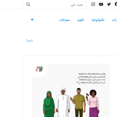
فيسبوك
تويتر
يوتيوب
انستقرام
بحث
عن
ات
تكنولوجيا
علوم
منوعات
تابعنا