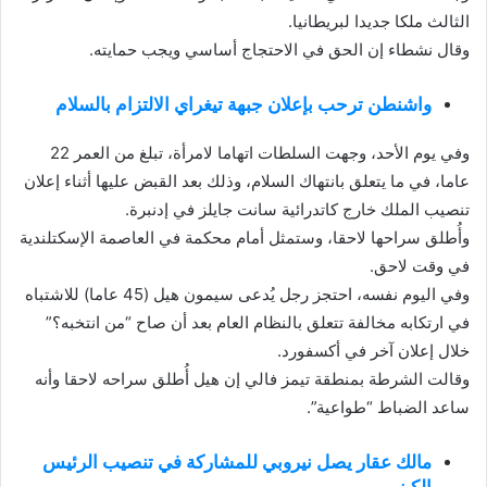
الثالث ملكا جديدا لبريطانيا.
وقال نشطاء إن الحق في الاحتجاج أساسي ويجب حمايته.
واشنطن ترحب بإعلان جبهة تيغراي الالتزام بالسلام
وفي يوم الأحد، وجهت السلطات اتهاما لامرأة، تبلغ من العمر 22
عاما، في ما يتعلق بانتهاك السلام، وذلك بعد القبض عليها أثناء إعلان
تنصيب الملك خارج كاتدرائية سانت جايلز في إدنبرة.
وأُطلق سراحها لاحقا، وستمثل أمام محكمة في العاصمة الإسكتلندية
في وقت لاحق.
وفي اليوم نفسه، احتجز رجل يُدعى سيمون هيل (45 عاما) للاشتباه
في ارتكابه مخالفة تتعلق بالنظام العام بعد أن صاح “من انتخبه؟”
خلال إعلان آخر في أكسفورد.
وقالت الشرطة بمنطقة تيمز فالي إن هيل أُطلق سراحه لاحقا وأنه
ساعد الضباط “طواعية”.
مالك عقار يصل نيروبي للمشاركة في تنصيب الرئيس