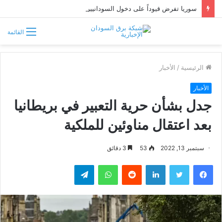
سوريا تفرض قيوداً على دخول السودانيين وتشترط موافقة مسبقة أو دعوة رسمية
القائمة
الرئيسية
/
الأخبار
الأخبار
جدل بشأن حرية التعبير في بريطانيا
بعد اعتقال مناوئين للملكية
سبتمبر 13, 2022
53
3 دقائق
فيسبوك
تويتر
لينكدإن
واتساب
تيلقرام