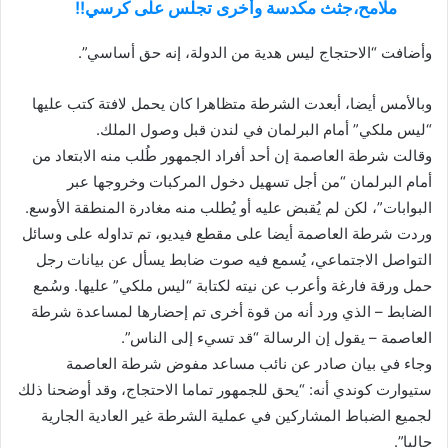
ملامح،جثث مكدسة وأخرى تجلس على كرسي!!
وأضافت “الاحتجاج ليس هدية من الدولة، إنه حق أساسي”.
وبالأمس أيضا، أبعدت الشرطة متظاهرا كان يحمل لافتة كتب عليها
“ليس ملكي” أمام البرلمان في لندن قبل وصول الملك.
وقالت شرطة العاصمة إن أحد أفراد الجمهور طُلب منه الابتعاد من
أمام البرلمان “من أجل تسهيل دخول المركبات وخروجها عبر
البوابات”، لكن لم يُقبض عليه أو يُطلب منه مغادرة المنطقة الأوسع.
وردت شرطة العاصمة أيضا على مقطع فيديو، تم تداوله على وسائل
التواصل الاجتماعي، يُسمع فيه صوت ضابط يسأل عن بيانات رجل
حمل ورقة فارغة وأعرب عن نيته لكتابة “ليس ملكي” عليها. وسُمع
الضابط – الذي ورد أنه من قوة أخرى تم إحضارها لمساعدة شرطة
العاصمة – يقول إن الرسالة “قد تسيء إلى الناس”.
وجاء في بيان صادر عن نائب مساعد مفوض شرطة العاصمة
ستيوارت كوندي أنه: “يحق للجمهور تماما الاحتجاج، وقد أوضحنا ذلك
لجميع الضباط المشاركين في عملية الشرطة غير العادية الجارية
حاليا”.