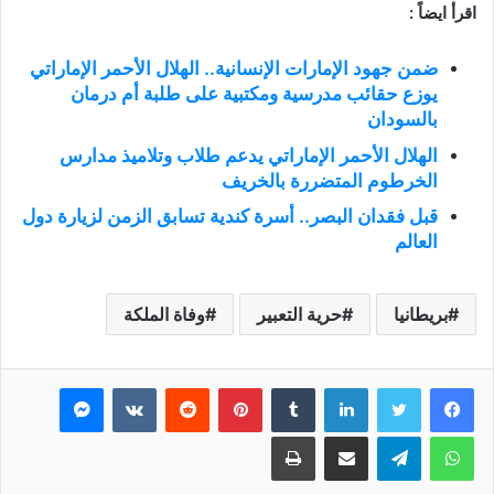
اقرأ ايضاً :
ضمن جهود الإمارات الإنسانية.. الهلال الأحمر الإماراتي
يوزع حقائب مدرسية ومكتبية على طلبة أم درمان
بالسودان
الهلال الأحمر الإماراتي يدعم طلاب وتلاميذ مدارس
الخرطوم المتضررة بالخريف
قبل فقدان البصر.. أسرة كندية تسابق الزمن لزيارة دول
العالم
بريطانيا
حرية التعبير
وفاة الملكة
فيسبوك
تويتر
لينكدإن
بينتيريست
ماسنجر
واتساب
تيلقرام
مشاركة عبر البريد
طباعة