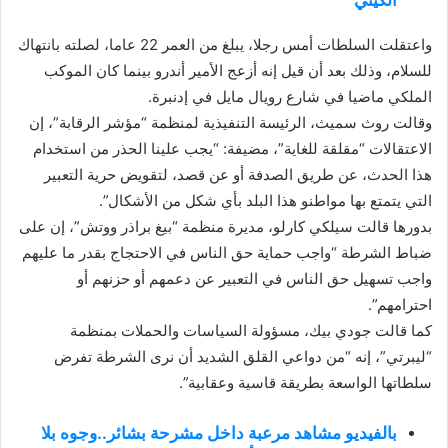
الكيني
واعتقلت السلطات أمس رجلا، يبلغ من العمر 22 عاما، لصلته بانتهاك
للسلام، وذلك بعد أن قيل إنه أزعج الأمير أندرو بينما كان الموكب
الملكي ماضيا في شارع رويال مايل في إدنبرة.
وقالت روث سميث، الرئيسة التنفيذية لمنظمة “مؤشر الرقابة”، إن
الاعتقالات “مقلقة للغاية”، مضيفة: “يجب علينا الحذر من استخدام
هذا الحدث، عن طريق الصدفة أو عن قصد، لتقويض حرية التعبير
التي يتمتع بها مواطنو هذا البلد بأي شكل من الأشكال”.
بدورها قالت سيلكي كارلو، مديرة منظمة “بيغ براذر ووتش”، إن على
ضباط الشرطة “واجب حماية حق الناس في الاحتجاج بقدر ما عليهم
واجب تسهيل حق الناس في التعبير عن دعمهم أو حزنهم أو
احترامهم”.
كما قالت جودي بيك، مسؤولة السياسات والحملات بمنظمة
“ليبرتي”، إنه “من دواعي القلق الشديد أن نرى الشرطة تفرض
سلطاتها الواسعة بطريقة قاسية وعقابية”.
بالفيديو مشاهد مرعبة داخل مشرحة بشائر..وجوه بلا