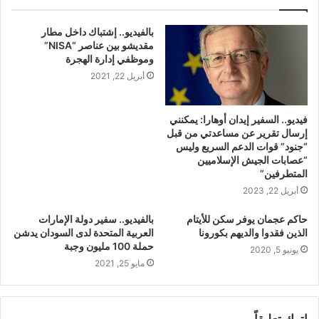
بالفيديو.. إشتباك داخل مطار
مقديشو بين عناصر “NISA”
وموظفي إدارة الهجرة
أبريل 22, 2021
فيديو.. السفير إيدان أوهارا: يمكنني
إرسال تقرير عن مساعدتي من قبل
“جنود” قوات الدعم السريع وليس
“عصابات الجيش الإسلاميين
المتطرفين”
أبريل 22, 2023
حاكم عجمان يوفر سكن للأيتام
بالفيديو.. ‏سفير دولة الإمارات
الذين فقدوا والديهم بكورونا
العربية المتحدة لدى السودان يدشن
حملة 100 مليون وجبة
يونيو 5, 2020
مايو 25, 2021
اترك تعليقاً