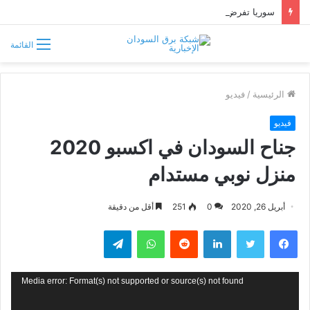
سوريا تفرض قيوداً على دخول السودانيين وتشترط موافقة مسبقة أو دعوة رسمية
القائمة
الرئيسية
/
فيديو
فيديو
جناح السودان في اكسبو 2020
منزل نوبي مستدام
أبريل 26, 2020
0
251
أقل من دقيقة
فيسبوك
تويتر
لينكدإن
واتساب
تيلقرام
مشغل
Media error: Format(s) not supported or source(s) not found
الفيديو