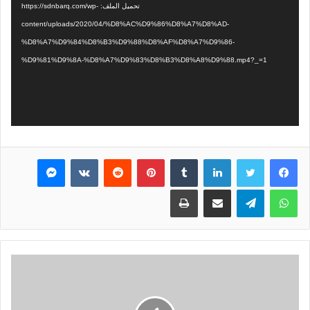
تحميل الملف: https://sdnbarq.com/wp-
content/uploads/2020/04/%D8%AC%D9%86%D8%A7%D8%AD-
%D8%A7%D9%84%D8%B3%D9%88%D8%AF%D8%A7%D9%86-
%D9%81%D9%8A-%D8%A7%D9%83%D8%B3%D8%A8%D9%88.mp4?_=1
فيسبوك
تويتر
لينكدإن
بينتيريست
ماسنجر
واتساب
تيلقرام
مشاركة عبر البريد
طباعة