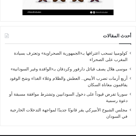
أحدث المقالات
كولومبيا تسحب اعترافها بـ«الجمهورية الصحراوية» وتعترف بسيادة
المغرب على الصحراء
موسى هلال يصف قبائل دارفور وكردفان بـ«الوافدة وغير السودانية»
أربع أزمات تضرب الأبيض.. العطش والظلام وغلاء الغذاء وشح الوقود
يفاقمون معاناة السكان
سوريا تفرض قيوداً على دخول السودانيين وتشترط موافقة مسبقة أو
دعوة رسمية
مجلس الشيوخ الأميركي يقر قانونًا جديدًا لمواجهة التدخلات الخارجية
في السودان