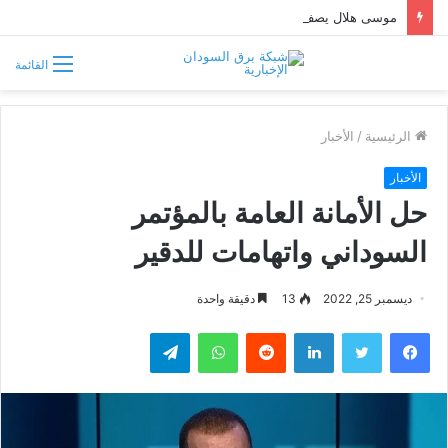
موسى هلال يصف قبائل دارفور وكردفان بـ«الوافدة وغير السودانية»
القائمة
الرئيسية
/
الأخبار
الأخبار
حل الأمانة العامة بالمؤتمر
السوداني واتهامات للدقير
ديسمبر 25, 2022
13
دقيقة واحدة
فيسبوك
تويتر
لينكدإن
واتساب
تيلقرام