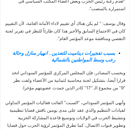
“لعدم رغبة رئيس الحزب وبعض أعضاء المكتب السياسي في
استمراره بالمنصب”.
وقال يوسف: ” لم يكن هناك أي تقييم لاداء الأمانة العامة، لأن التقييم
كان في الاجتماع السابق والأخير هذا كان طارئاً للنظر في تقرير لجنة
التقصي ومناقشة موعد المؤتمر العام”.
بسبب تفجيرات ديناميت للتعدين.. انهيار منازل وحالة
رعب وسط المواطنين بالشمالية
وبحسب المصادر، فإن المجلس المركزي للمؤتمر السوداني اتخذ
قرارا أيضا، بتشكيل لجنة محاسبة لثمانية من الأعضاء ولفت نظر
“9” من مجموع الـ “17” كادر الذين جمدت عضويتهم مؤخرا.
وأنهى المؤتمر السوداني، “السبت” الفائت فعاليات المؤتمر التداولي
لقيادات التنظيم والذي عقد على مدى يومين ناقش قضايا تنظيمية
وتنشيط الحزب في الولايات وتوسيع قاعدة المشاركة الحزبية
وتطوير قنوات الاتصال، كما تطرق المؤتمر لرؤية الحزب حول قضايا