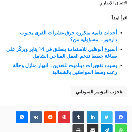
الاتفاق الإطاري.
اقرأ ايضاً :
أحداث دامية متكررة حرق عشرات القرى بجنوب
دارفور… مسؤولية من؟
أسبوع أبوظبي للاستدامة ينطلق في 14 يناير ويركّز على
صياغة خطط تدعم العمل المناخي الشامل
بسبب تفجيرات ديناميت للتعدين.. انهيار منازل وحالة
رعب وسط المواطنين بالشمالية
حزب المؤتمر السوداني
فيسبوك
تويتر
لينكدإن
بينتيريست
ماسنجر
واتساب
تيلقرام
مشاركة عبر البريد
طباعة