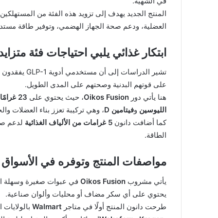
في الشهية.
المنتج الجديد يهدف إلى تزويد هذه الفئة من المستهلكين
العضلية، ودعم صحة الجهاز الهضمي، وتوفير طاقة مستدا
ابتكار غذائي يلبي احتياجات فئة متزا
تشير الدراسات 
على قوتهم البدنية وصحتهم على المدى الطويل.
هنا يأتي دور
Oikos Fusion
، حيث يحتوي على
23 غرامًا من البروتين الكامل
الليوسين
و
فيتامين D
، وهي تركيبة تعزز بناء العضلات وال
كما أضافت دانون
5 غرامات من الألياف الغذائية
الطاقة.
مواصفات المنتج وتوفره في الأسواق
يأتي مشروب
Oikos Fusion
يحتوي على أي سكر مضاف أو محليات وألوان صناعية.
طرحت دانون المنتج أولًا في متاجر
Walmart
بالولايات المتحدة