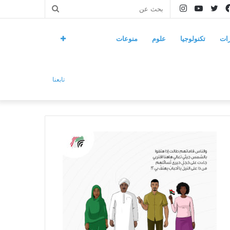
فيسبوك
تويتر
يوتيوب
انستقرام
بحث
عن
ات
تكنولوجيا
علوم
منوعات
تابعنا