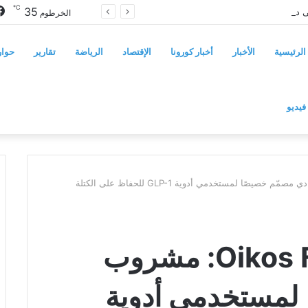
℃
35
سوريا تفرض قيوداً على دخول السودانيين وتشترط موافقة مسبقة أو دعوة رسمية
الخرطوم
الرئيسية
الأخبار
أخبار كورونا
الإقتصاد
الرياضة
تقارير
حوار
فيديو
دانوني تطلق Oikos Fusion: مشروب زبادي مصمّم خصيصًا لمستخدمي أدوية GLP-1 للحفاظ على الكتلة
دانوني تطلق Oikos Fusion: مشروب
 لمستخدمي أدوية