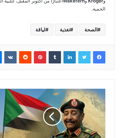
و
Kroger
و
Wakefern
اعتبارًا من أكتوبر المقبل، لتلبية
الحمية.
الصحة
تغذية
لياقة
فيسبوك
تويتر
لينكدإن
بينتيريست