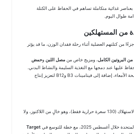
 بعناصر غذائية متكاملة تساهم في الحفاظ على الكتلة
مة طوال اليوم.
يدة من المستهلكين
إلى أن مستخدمي أدوية GLP-1 يفقدون جزءًا من كتلتهم العضلية أثناء رحلة فقدان الوزن، ما قد يؤثر
، ومزيج خاص من
مصل اللبن
و
حمض
حفاظ عليها عند دمجها مع التغذية السليمة والنشاط البدني.
لدعم صحة الأمعاء، إضافة إلى فيتامينات B3 وB12 لتعزيز إنتاج
في عبوات صغيرة وسهلة الاستهلاك (130 سعرة حرارية فقط)، وهو خالٍ من اللاكتوز، ولا
 خلال أغسطس 2025، مع خطة للتوسع في
Target