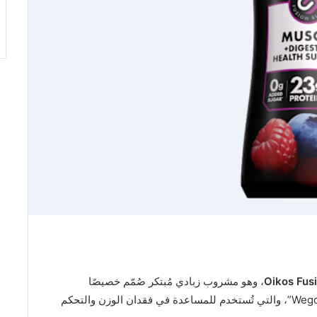
Oikos Fus
، وهو مشروب زبادي مُبتكر صُمّم خصيصًا
الشهيرة، مثل “أوزيمبيك” و”Wegovy”، والتي تُستخدم للمساعدة في فقدان الوزن والتحكم