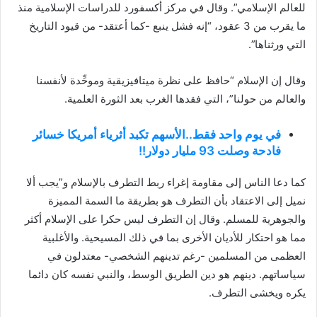
للعالم الإسلامي”. وقال في مركز أكسفورد للدراسات الإسلامية منذ
ما يقرب من 3 عقود، “إنه فشل ينبع -كما أعتقد- من قيود التاريخ
التي ورثناها”.
وقال إن الإسلام “حافظ على نظرة ميتافيزيقية وموحِّدة لأنفسنا
والعالم من حولنا”، التي فقدها الغرب بعد الثورة العلمية.
في يوم واحد فقط..الأسهم تكبد أثرياء أمريكا خسائر
فادحة وصلت 93 مليار دولار!!
كما دعا الناس إلى مقاومة إغراء ربط التطرف بالإسلام و”يجب ألا
نميل إلى الاعتقاد بأن التطرف هو بطريقة ما السمة المميزة
والجوهرية للمسلم. وقال إن التطرف ليس حكرا على الإسلام أكثر
مما هو احتكار للأديان الأخرى بما في ذلك المسيحية. والأغلبية
العظمى من المسلمين -رغم تدينهم الشخصي- معتدلون في
سياساتهم. دينهم هو دين الطريق الوسط، والنبي نفسه كان دائما
يكره ويخشى التطرف.