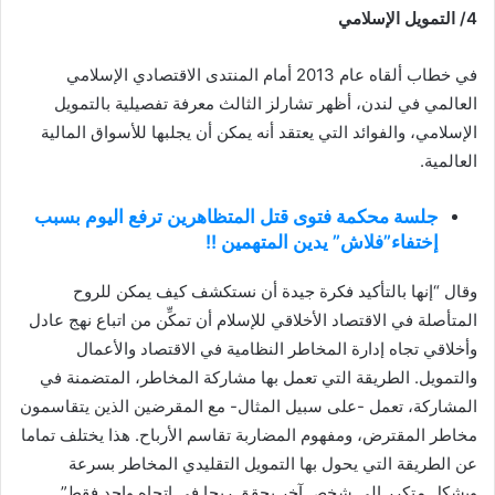
4/ التمويل الإسلامي
في خطاب ألقاه عام 2013 أمام المنتدى الاقتصادي الإسلامي
العالمي في لندن، أظهر تشارلز الثالث معرفة تفصيلية بالتمويل
الإسلامي، والفوائد التي يعتقد أنه يمكن أن يجلبها للأسواق المالية
العالمية.
جلسة محكمة فتوى قتل المتظاهرين ترفع اليوم بسبب
إختفاء”فلاش” يدين المتهمين !!
وقال “إنها بالتأكيد فكرة جيدة أن نستكشف كيف يمكن للروح
المتأصلة في الاقتصاد الأخلاقي للإسلام أن تمكِّن من اتباع نهج عادل
وأخلاقي تجاه إدارة المخاطر النظامية في الاقتصاد والأعمال
والتمويل. الطريقة التي تعمل بها مشاركة المخاطر، المتضمنة في
المشاركة، تعمل -على سبيل المثال- مع المقرضين الذين يتقاسمون
مخاطر المقترض، ومفهوم المضاربة تقاسم الأرباح. هذا يختلف تماما
عن الطريقة التي يحول بها التمويل التقليدي المخاطر بسرعة
وبشكل متكرر إلى شخص آخر يحقق ربحا في اتجاه واحد فقط”.