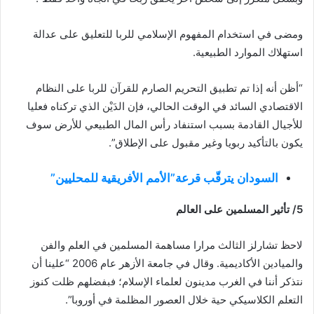
ومضى في استخدام المفهوم الإسلامي للربا للتعليق على عدالة
استهلاك الموارد الطبيعية.
“أظن أنه إذا تم تطبيق التحريم الصارم للقرآن للربا على النظام
الاقتصادي السائد في الوقت الحالي، فإن الدَيْن الذي تركناه فعليا
للأجيال القادمة بسبب استنفاد رأس المال الطبيعي للأرض سوف
يكون بالتأكيد ربويا وغير مقبول على الإطلاق”.
السودان يترقّب قرعة”الأمم الأفريقية للمحليين”
5/ تأثير المسلمين على العالم
لاحظ تشارلز الثالث مرارا مساهمة المسلمين في العلم والفن
والميادين الأكاديمية. وقال في جامعة الأزهر عام 2006 “علينا أن
نتذكر أننا في الغرب مدينون لعلماء الإسلام؛ فبفضلهم ظلت كنوز
التعلم الكلاسيكي حية خلال العصور المظلمة في أوروبا”.