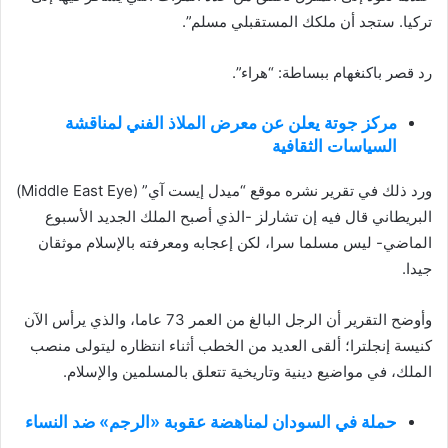
تركيا. ستجد أن ملكك المستقبلي مسلم”.
رد قصر باكنغهام ببساطة: “هراء”.
مركز جوتة يعلن عن معرض الملاذ الفني لمناقشة
السياسات الثقافية
ورد ذلك في تقرير نشره موقع “ميدل إيست آي” (Middle East Eye)
البريطاني قال فيه إن تشارلز -الذي أصبح الملك الجديد الأسبوع
الماضي- ليس مسلما سرا، لكن إعجابه ومعرفته بالإسلام موثقان
جيدا.
وأوضح التقرير أن الرجل البالغ من العمر 73 عاما، والذي يرأس الآن
كنيسة إنجلترا؛ ألقى العديد من الخطب أثناء انتظاره ليتولى منصب
الملك، في مواضيع دينية وتاريخية تتعلق بالمسلمين والإسلام.
حملة في السودان لمناهضة عقوبة «الرجم» ضد النساء