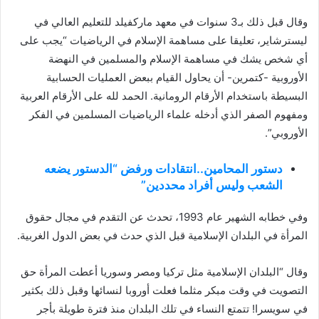
وقال قبل ذلك بـ3 سنوات في معهد ماركفيلد للتعليم العالي في
ليسترشاير، تعليقا على مساهمة الإسلام في الرياضيات “يجب على
أي شخص يشك في مساهمة الإسلام والمسلمين في النهضة
الأوروبية -كتمرين- أن يحاول القيام ببعض العمليات الحسابية
البسيطة باستخدام الأرقام الرومانية. الحمد لله على الأرقام العربية
ومفهوم الصفر الذي أدخله علماء الرياضيات المسلمين في الفكر
الأوروبي”.
دستور المحامين..انتقادات ورفض “الدستور يضعه
الشعب وليس أفراد محددين”
وفي خطابه الشهير عام 1993، تحدث عن التقدم في مجال حقوق
المرأة في البلدان الإسلامية قبل الذي حدث في بعض الدول الغربية.
وقال “البلدان الإسلامية مثل تركيا ومصر وسوريا أعطت المرأة حق
التصويت في وقت مبكر مثلما فعلت أوروبا لنسائها وقبل ذلك بكثير
في سويسرا! تتمتع النساء في تلك البلدان منذ فترة طويلة بأجر