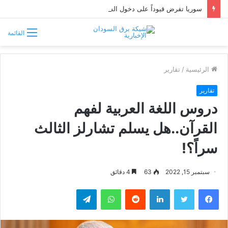
سوريا تفرض قيوداً على دخول السودانيين وتشترط موافقة مسبقة أو دعوة رسمية
القائمة
الرئيسية
/
تقارير
تقارير
دروس اللغة العربية لفهم
القرآن..هل يسلم تشارلز الثالث
سراً؟!
سبتمبر 15, 2022
63
4 دقائق
فيسبوك
تويتر
لينكدإن
واتساب
تيلقرام