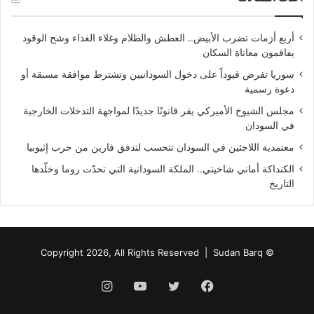
أربع أزمات تضرب الأبيض.. العطش والظلام وغلاء الغذاء وشح الوقود
يفاقمون معاناة السكان
سوريا تفرض قيوداً على دخول السودانيين وتشترط موافقة مسبقة أو
دعوة رسمية
مجلس الشيوخ الأميركي يقر قانونًا جديدًا لمواجهة التدخلات الخارجية
في السودان
معتمدية اللاجئين في السودان تتحسب لتدفق فارين من حرب إثيوبيا
الكنداكة أماني شاخيتي.. الملكة السودانية التي تحدّت روما وخلّدها
التاريخ
Sudan Barq
© Copyright 2026, All Rights Reserved |
فيسبوك
تويتر
يوتيوب
انستقرام