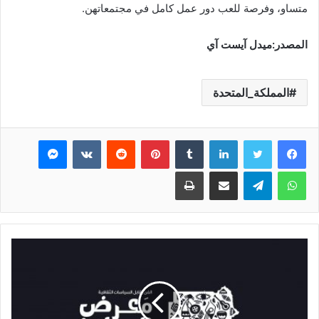
متساو، وفرصة للعب دور عمل كامل في مجتمعاتهن.
المصدر:ميدل آيست آي
المملكة_المتحدة
فيسبوك
تويتر
لينكدإن
بينتيريست
ماسنجر
واتساب
تيلقرام
مشاركة عبر البريد
طباعة