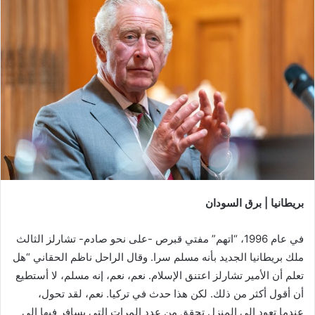
بريطانيا | برق السودان
في عام 1996، “اتهم” مفتي قبرص -على نحو صادم- تشارلز الثالث
ملك بريطانيا الجديد بأنه مسلم سرا. وقال الراحل ناظم الحقاني “هل
تعلم أن الأمير تشارلز اعتنق الإسلام. نعم، نعم، إنه مسلم، لا أستطيع
أن أقول أكثر من ذلك. لكن هذا حدث في تركيا. نعم، لقد تحول،
عندما تعود إلى المنزل تحقق من عدد المرات التي يسافر فيها إلى