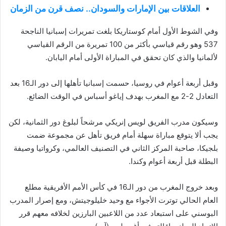
العلاقات بين الإمارات والسودان.. نصف قرن من الزمان
وفي الشوط الأول أمام كوستاريكا بلغت تمريرات إسبانيا الناجحة
537 وهو رقم قياسي بأكثر من 100 تمريرة من الرقم القياسي
لألمانيا والذي كان تحقق في المباراة الأولى أمام اليابان.
وقبل أربعة أعوام في روسيا، حسمت إسبانيا تأهلها إلى دور الـ16 بعد
التعادل 2-2 مع المغرب بهدف إياغو أسباس في الوقت الضائع.
وسيكون مدرب الفريق لويس إنريكي مرشحاً لبلوغ دور الثمانية، لكن
يجب ألا يتوقع مباراة سهلة أمام فريق تأهل عن مجموعة ضمت
بلجيكا، صاحبة المركز الثاني في التصنيف العالمي، وكرواتيا وصيفة
البطلة قبل أربعة أعوام وكندا.
وبعد خروج المغرب من دور الـ16 في كأس الأمم الأفريقية مطلع
العام الحالي توترت الأجواء مع وحيد خليلوجيتش، ومع إصرار المدرب
البوسني على استبعاد عدد من اللاعبين البارزين لخلافه معهم قرر