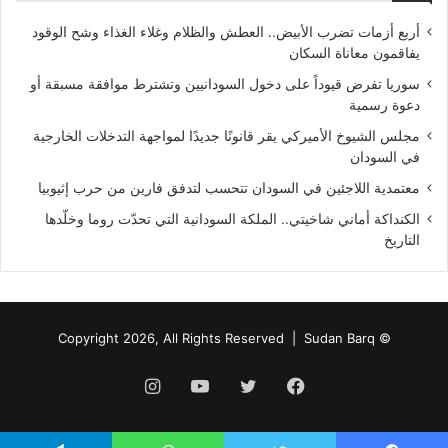
أربع أزمات تضرب الأبيض.. العطش والظلام وغلاء الغذاء وشح الوقود
يفاقمون معاناة السكان
سوريا تفرض قيوداً على دخول السودانيين وتشترط موافقة مسبقة أو
دعوة رسمية
مجلس الشيوخ الأميركي يقر قانونًا جديدًا لمواجهة التدخلات الخارجية
في السودان
معتمدية اللاجئين في السودان تتحسب لتدفق فارين من حرب إثيوبيا
الكنداكة أماني شاخيتي.. الملكة السودانية التي تحدّت روما وخلّدها
التاريخ
Sudan Barq
© Copyright 2026, All Rights Reserved |
فيسبوك
تويتر
يوتيوب
انستقرام