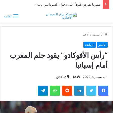
سوريا تفرض قيوداً على دخول السودانيين وتشترط موافقة مسبقة أو دعوة رسمية
القائمة
الرئيسية
/
الأخبار
الأخبار
الرياضة
“رأس الأفوكادو” يقود حلم المغرب
أمام إسبانيا
ديسمبر 4, 2022
13
2 دقائق
فيسبوك
تويتر
لينكدإن
واتساب
تيلقرام