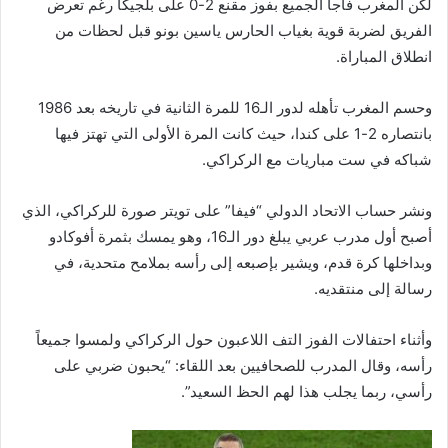
لكن المغرب فاجأ الجميع بفوز مقنع 2-0 على بلجيكا رغم تعرض
الفريق لضربة قوية بغياب الحارس ياسين بونو قبل لحظات من
انطلاق المباراة.
وحسم المغرب تأهله لدور الـ16 للمرة الثانية في تاريخه بعد 1986
بانتصاره 2-1 على كندا، حيث كانت المرة الأولى التي تهتز فيها
شباكه في ست مباريات مع الركراكي.
ونشر حساب الاتحاد الدولي “فيفا” على تويتر صورة للركراكي، الذي
أصبح أول مدرب عربي يبلغ دور الـ16، وهو يمسك بثمرة أفوكادو
وبداخلها كرة قدم، ويشير بإصبعه إلى رأسه بملامح متحدية، في
رسالة إلى منتقديه.
وأثناء احتفالات الفوز التف اللاعبون حول الركراكي ولمسوا جميعاً
رأسه، وقال المدرب للصحافيين بعد اللقاء: “يحبون ضربي على
رأسي، ربما يجلب هذا لهم الحظ السعيد”.