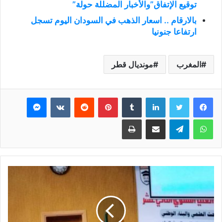
توقيع الإتفاق”والأخبار المضللة حولة”
بالارقام .. اسعار الذهب في السودان اليوم تسجل
ارتفاعا جنونيا
المغرب
مونديال قطر
فيسبوك
تويتر
لينكدإن
بينتيريست
ماسنجر
واتساب
تيلقرام
مشاركة عبر البريد
طباعة