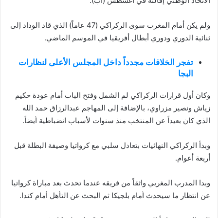
الاتحاد الوطني إقالته في أغسطس (آب).
ولم يكن أمام المغرب سوى الركراكي (47 عاماً) الذي قاد الوداد إلى
ثنائية الدوري ودوري أبطال أفريقيا في الموسم الماضي.
تفجر الخلافات مجدداً داخل المجلس الأعلى لنظارات
البجا
وكان أول قرارات الركراكي لم الشمل وفتح الباب أمام عودة حكيم
زياش ونصير مزراوي، بالإضافة إلى المهاجم عبدالرزاق حمد الله
الذي كان بعيداً عن المنتخب منذ سنوات لأسباب انضباطية أيضاً.
وبدأ الركراكي النهائيات بتعادل سلبي مع كرواتيا وصيفة البطلة قبل
أربعة أعوام.
وبدا المدرب المغربي واثقاً من فريقه عندما تحدث بعد مباراة كرواتيا
عن انتظار ما سيحدث أمام بلجيكا ثم البحث عن التأهل أمام كندا.