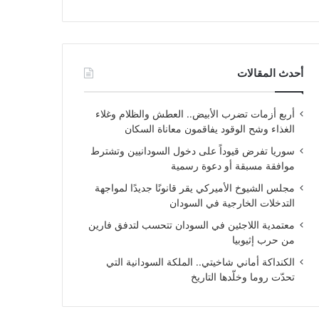
أحدث المقالات
أربع أزمات تضرب الأبيض.. العطش والظلام وغلاء
الغذاء وشح الوقود يفاقمون معاناة السكان
سوريا تفرض قيوداً على دخول السودانيين وتشترط
موافقة مسبقة أو دعوة رسمية
مجلس الشيوخ الأميركي يقر قانونًا جديدًا لمواجهة
التدخلات الخارجية في السودان
معتمدية اللاجئين في السودان تتحسب لتدفق فارين
من حرب إثيوبيا
الكنداكة أماني شاخيتي.. الملكة السودانية التي
تحدّت روما وخلّدها التاريخ