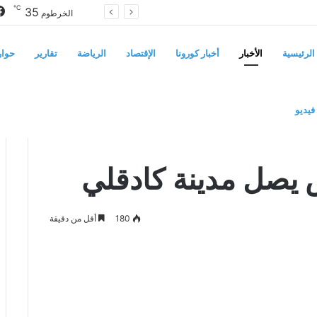
℃
35
سوريا تفرض قيوداً على دخول السودانيين وتشترط موافقة مسبقة أو دعوة رسمية
الخرطوم
الرئيسية
الأخبار
أخبار كورونا
الإقتصاد
الرياضة
تقارير
حوار
فيديو
س يصل مدينة كادقلي
180
أقل من دقيقة