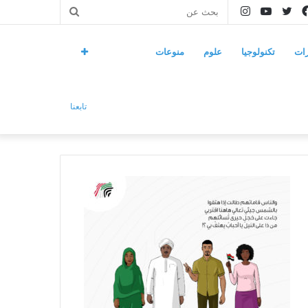
فيسبوك
تويتر
يوتيوب
انستقرام
بحث
عن
ات
تكنولوجيا
علوم
منوعات
تابعنا