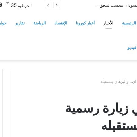
℃
35
معتمدية اللاجئين في السودان تتحسب لتدفق فارين من حرب إثيوبيا
الخرطوم
الرئيسية
الأخبار
أخبار كورونا
الإقتصاد
الرياضة
تقارير
حوار
فيديو
ن.. والبرهان يستقبله
ي زيارة رسمية
ستقبله