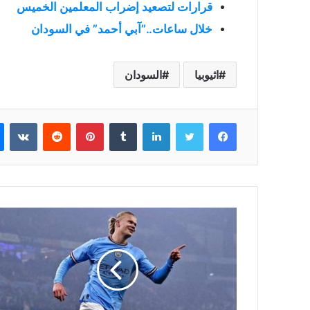
قرارات لتصعيد إضراب المعلمين الخميس
خلال ساعات..”آبي أحمد” في السودان
اثيوبيا
السودان
فيسبوك
تويتر
لينكدإن
بينتيريست