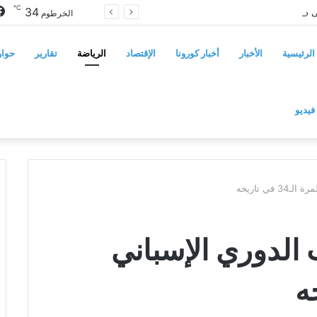
℃
34
سوريا تفرض قيوداً على دخول السودانيين وتشترط موافقة مسبقة أو دعوة رسمية
الخرطوم
الرئيسية
الأخبار
أخبار كورونا
الإقتصاد
الرياضة
تقارير
حوار
فيديو
في تاريخه
 الدوري الإسباني