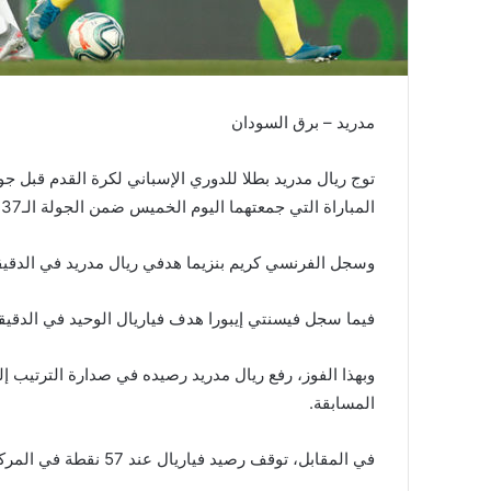
مدريد – برق السودان
المباراة التي جمعتهما اليوم الخميس ضمن الجولة الـ37 من “الليغا”.
وسجل الفرنسي كريم بنزيما هدفي ريال مدريد في الدقيقتين 29 و77 من ركلة 
فيما سجل فيسنتي إيبورا هدف فياريال الوحيد في الدقيقة الـ83 من عمر ال
المسابقة.
في المقابل، توقف رصيد فياريال عند 57 نقطة في المركز الخامس على جدول ترتيب فرق الدوري.