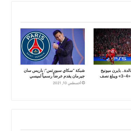
لدة.. بايرن ميونيخ
شبكة “سكاي سبورتس”: باريس سان
يهزم ريال مدريد «4-3» ويبلغ نصف
جيرمان يقدم عرضاً رسمياً لميسي
أغسطس 10, 2021