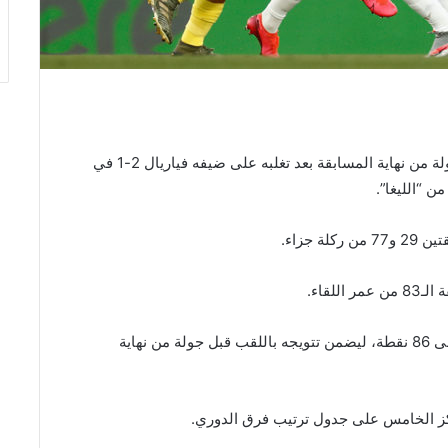
توج ريال مدريد بطلا للدوري الإسباني لكرة القدم قبل جولة من نهاية المسابقة بعد تغلبه على ضيفه فياريال 2-1 في
جزاء.
لقاء.
وبهذا الفوز، رفع ريال مدريد رصيده في صدارة الترتيب إلى 86 نقطة، ليضمن تتويجه باللقب قبل جولة من نهاية