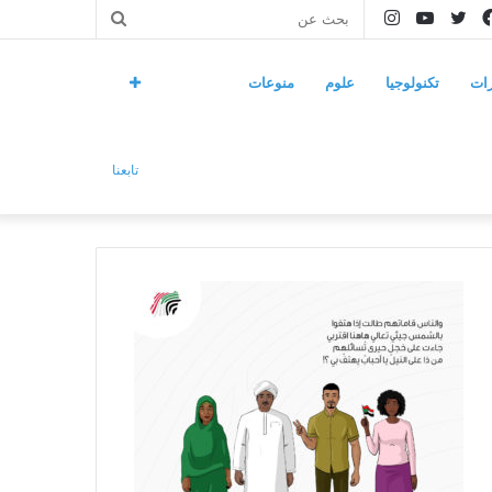
فيسبوك
تويتر
يوتيوب
انستقرام
بحث
عن
ات
تكنولوجيا
علوم
منوعات
تابعنا