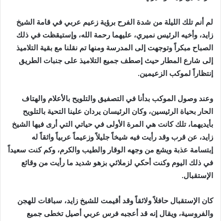
لم أنم تلك الليلة من شدة الفرح برؤية زعيم عربي في قامة الشيخ
زايد، وأخيه الرئيس نميري، عليهما رحمة الله، وإستيقظت في ذلك
الصباح مبكراً وتوجهت إلى المدرسة ومنها تم نقلنا مع بقية التلاميذ
إلى شارع المطار حيث إصطف جميع التلاميذ على جنبات الطريق
إنتظاراً لموكب الزعيمين.
وعند وصول الموكب بدأنا في التصفيق والتلويح بالأعلام والهتاف
الحار بحياة الرئيسين، وكان الرئيسان يردان علينا التحية بالتلويح
بأيديهما، تلك كانت هي المرة الأولى في حياتي التي أرى فيها الشيخ
زايد، عن قرب وقد رأيت فيه شيخاً جليلاً وزعيماً عربياً واثقاً له
إبتسامة عذبة ويشع من وجهه الوقار والطيب والكرم، وكم كنت سعيداً
في ذلك اليوم وكنت أحكي لزملائي بزهو شديد ما رأيت من وقائع
الإستقبال.
كان الإستقبال حافلاً ولائقاً وقد أقيمت للشيخ زايد، سباقات للهجن
والفروسية، ويقال إنه قد أعجبه فرس عربي أصيل تخطى جميع