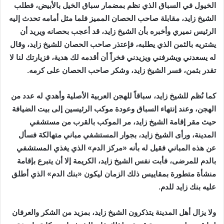
الخيول في السباق الذي نظم بمضمار سباق الخيل بالأبيض، فطلب
الشيخ زايد، مقابلة صاحب الحصان المميز فلما مثل أمامه تحدث إليه
الرئيس نميري وأخبره بأن الشيخ زايد، قد أعجب بحصانه ويريد أن
يشتريه بالثمن الذي يطلبه، فإعتذر صاحب الحصان للشيخ زايد، وقال
له يسعدني ويشرفني ويزيدني فخراً أن أقدمه لك هدية، فزيارتك لنا لا
تقدر بثمن، فسر الشيخ زايد، وشكر صاحب الحصان على كرمه.
كما نُظم للشيخ زايد، سباقاً للهجن العربية الأصلية وأهدي له عدد من
الهجن، وعند إنتهاء السباق وعودة موكب الرئيسين إلى بيت الضيافة
حيث مقر إقامة الشيخ زايد، مر الموكب بالقرب من مستشفي
المدينة، ورأى الشيخ زايد، بجوار المستشفي مباني متهالكة فسأل
عن هذه المباني فقيل له بأنه «مركز الدم» الذي يغذي المستشفي
بالدم للمرضى، فأبت نفس الشيخ زايد، الكريمة إلا أن يتبرع بإقامة
منشأة متطورة بمقاييس ذلك الزمان ليكون «بنك الدم» الذي أطلق
عليه بنك زايد للدم.
ولا يزال أهل المدينة يتذكرون الشيخ زايد، بمزيد من الشكر والعرفان