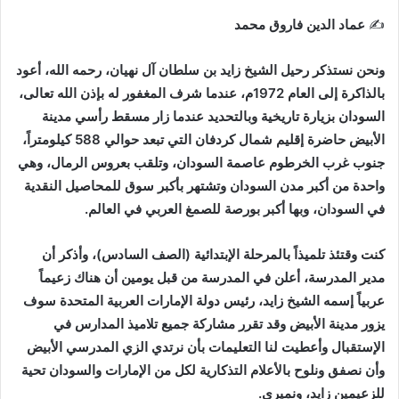
✍️
عماد الدين فاروق محمد
ونحن نستذكر رحيل الشيخ زايد بن سلطان آل نهيان، رحمه الله، أعود
بالذاكرة إلى العام 1972م، عندما شرف المغفور له بإذن الله تعالى،
السودان بزيارة تاريخية وبالتحديد عندما زار مسقط رأسي مدينة
الأبيض حاضرة إقليم شمال كردفان التي تبعد حوالي 588 كيلومتراً،
جنوب غرب الخرطوم عاصمة السودان، وتلقب بعروس الرمال، وهي
واحدة من أكبر مدن السودان وتشتهر بأكبر سوق للمحاصيل النقدية
في السودان، وبها أكبر بورصة للصمغ العربي في العالم.
كنت وقتئذ تلميذاً بالمرحلة الإبتدائية (الصف السادس)، وأذكر أن
مدير المدرسة، أعلن في المدرسة من قبل يومين أن هناك زعيماً
عربياً إسمه الشيخ زايد، رئيس دولة الإمارات العربية المتحدة سوف
يزور مدينة الأبيض وقد تقرر مشاركة جميع تلاميذ المدارس في
الإستقبال وأعطيت لنا التعليمات بأن نرتدي الزي المدرسي الأبيض
وأن نصفق ونلوح بالأعلام التذكارية لكل من الإمارات والسودان تحية
للزعيمين زايد، ونميري.