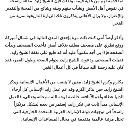
لما قدمه لهم من هدية قيمة، ولذلك فإن للشيخ زايد، مكانة راسخة
في نفوس أهل الأبيض ونشأت بينهم وبينه وشائج من المحبة والتقدير
والإعتزاز، ولا يزال الأهالي يتذكرون تلك الزيارة التاريخية بمزيد من
الفخر.
وأذكر أيضاً أنني كنت ذات مرة بإحدى المدن النائية في شمال أميركا،
ووقع نظري على مصحف مغلف بغلاف أبيض فأخذت المصحف وبدأت
أتصفحه فإذا بي أجد مكتوباً عليه أنه قد طبع على نفقة الشيخ زايد،
فقبلت المصحف ودعوت للشيخ زايد، بدوام الصحة وطول العمر، فقد
كان عليه رحمة الله سباقاً في كل أعمال الخير.
مكارم وكرم الشيخ زايد، معين لا ينضب من الأعمال الإنسانية ويذكر
الشيخ زايد، حين يذكر الكرم وقد عم عمل زايد الإنساني كل أرجاء
الدنيا عطاء وأعمالاً نافعة خالصة لوجه الله سبحانه وتعالى، فالعمل
الإنساني مبدأ ثابت في فكر زايد، إستمر من بعده ليشكل مرتكزاً
راسخاً في توجهات دولة الإمارات العربية المتحدة الخارجية التي
تحتل مرتبة عالمية متقدمة في مجال المساعدات الإنسانية.