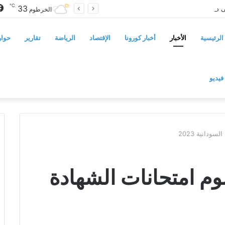
℃
33
سوريا تفرض قيوداً على دخول السودانيين وتشترط موافقة مسبقة أو دعوة رسمية
الخرطوم
الرئيسية
الأخبار
أخبار كورونا
الإقتصاد
الرياضة
تقارير
حوار
فيديو
ودانية 2023
وم امتحانات الشهادة