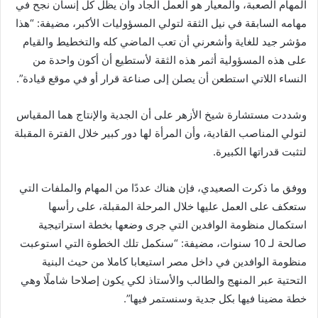
المهام الصعبة، والمعيار هو العمل الجاد وأن يظل كل إنسان نجح في
مهامه السابقة في نيل الثقة لتولي المسؤوليات الأكبر، مضيفة: “هذا
مؤشر جيد للغاية وأشعرني أن تعب الماضي كله والتخطيط والقيام
على هذه المسؤولية أثمر هذه الثقة لأستطيع أن أكون واحدة من
النساء اللاتي استطعن أن يصلن إلى صناعة قرار أو في موقع قيادة”.
وشددت مستشارة شيخ الأزهر على أن الجدية والإنتاج هما المقياس
لتولي المناصب القادية، وأن المرأة لها دور كبير خلال الفترة المقبلة
لتثبت قدراتها الكبيرة.
ووفق ما ذكرت الصعيدي، فإن هناك عددًا من المهام والملفات التي
ستعكف على العمل عليها خلال المرحلة المقبلة، على رأسها
استكمال منظومة الوافدين التي جرى وضعها بخطة استراتيجية
صالحة لـ 10 سنوات، مضيفة: “سنكمل تلك الخطوة التي استوعبت
منظومة الوافدين في داخل مصر استيعابا كاملا من حيث البنية
التحتية عبر المنهج والطالب والأستاذ لكي يكون إصلاحا شاملًا وهي
خطة مضينا فيها بكل جدية وسنستمر فيها”.