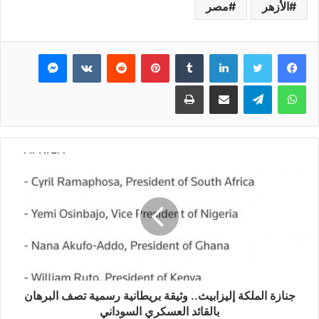
الأزهر
مصر
فيسبوك
تويتر
لينكدإن
بينتيريست
ماسنجر
واتساب
تيلقرام
مشاركة عبر البريد
طباعة
جنازة الملكة إليزابيث.. وثيقة بريطانية رسمية تصف البرهان
بالقائد العسكري السوداني