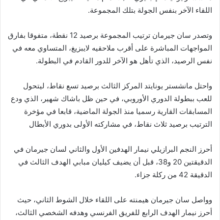
اللقاء الآخر بنفس الجولة بتلك المجموعة.
وتصدر سان جيرمان ترتيب المجموعة برصيد 12 نقطة، متفوقا بفارق
المواجهات المباشرة على أقرب ملاحقيه لايبزيغ، المتساوي معه في
نفس الرصيد، الذي تأهل هو الآخر للدور القادم في البطولة.
واحتل مانشستر يونايتد المركز الثالث برصيد تسع نقاط، ليتحول
للعب ببطولة الدوري الأوروبي، في حين ظل باشاك شهير، الذي ودع
المسابقات القارية رسميا منذ الجولة الماضية، قابعا في مؤخرة
الترتيب برصيد ثلاث نقاط، في مشاركته الأولى بدوري الأبطال
أحرز النجم البرازيلي نيمار الهدفين الأول والثاني لسان جيرمان في
الدقيقتين 20 و38، قبل أن يضيف كيليان مبابي الهدف الثالث في
الدقيقة 42 من ركلة جزاء.
وواصل سان جيرمان هيمنته على اللقاء خلال الشوط الثاني، حيث
أحرز نيمار الهدف الرابع للفريق الفرنسي وهدفه الشخصي الثالث،