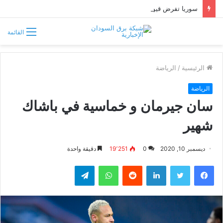
سوريا تفرض قيوداً على دخول السودانيين وتشترط موافقة مسبقة أو دعوة رسمية
القائمة
الرئيسية
/
الرياضة
الرياضة
سان جيرمان و خماسية في باشاك
شهير
ديسمبر 10, 2020
0
19٬251
دقيقة واحدة
فيسبوك
تويتر
لينكدإن
واتساب
تيلقرام