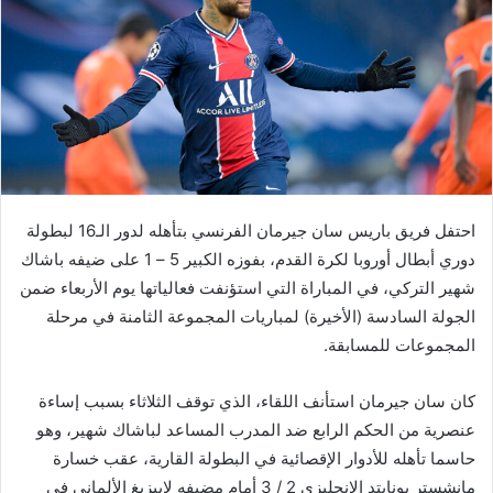
احتفل فريق باريس سان جيرمان الفرنسي بتأهله لدور الـ16 لبطولة
دوري أبطال أوروبا لكرة القدم، بفوزه الكبير 5 – 1 على ضيفه باشاك
شهير التركي، في المباراة التي استؤنفت فعالياتها يوم الأربعاء ضمن
الجولة السادسة (الأخيرة) لمباريات المجموعة الثامنة في مرحلة
المجموعات للمسابقة.
كان سان جيرمان استأنف اللقاء، الذي توقف الثلاثاء بسبب إساءة
عنصرية من الحكم الرابع ضد المدرب المساعد لباشاك شهير، وهو
حاسما تأهله للأدوار الإقصائية في البطولة القارية، عقب خسارة
مانشستر يونايتد الإنجليزي 2 / 3 أمام مضيفه لايبزيغ الألماني في