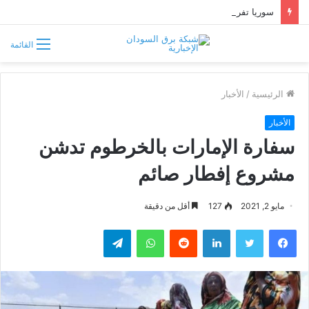
سوريا تفرض قيوداً على دخول السودانيين وتشترط موافقة مسبقة أو دعوة رسمية
القائمة
الرئيسية
/
الأخبار
الأخبار
سفارة الإمارات بالخرطوم تدشن
مشروع إفطار صائم
مايو 2, 2021
127
أقل من دقيقة
فيسبوك
تويتر
لينكدإن
واتساب
تيلقرام