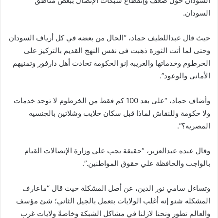
السودان حول ضعف وإنقطاع شبكات الإتصال ببعض مناطق
السودان.
حيث قال عبداللطيف حماد، “الحال من بعضه في كل أرياف السودان
وحتى لما أتت الثورة ذهبت فى نفس النهج القديم بالتركيز على
الخرطوم وخدماتها والغريبه إنو الحكومة تحادث أهل دارفور وتمنيهم
الأمانى والوعود”.
وأضاف حماد، “على بعد 100 كم فقط من الخرطوم لا توجد خدمات
ولا حكومة وللنقاش لماذا قبل سكان حلايب وشلاتين بالجنسيه
المصريه؟”.
وقال عبده عبدالعزير، “حقيقة يجب علي وزارة الإتصالات القيام
بالواجب والحافظة علي حقوق المواطنين.”.
وتساءل سامي نور الدين، عن أصل المشكلة حيث قال “‏‎‎ماعارف
المشكله شنو إنه أغلب الولايات بتعمل بالجيل الثاني؛ شئ مؤسف
والعالم تطور ونحنا لازلنا في مشاكل الشبكة وخاصةً ولايات غرب