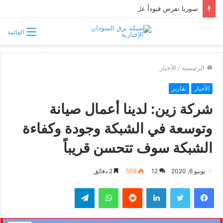
سوريا تفرض قيوداً على دخول السودانيين وتشترط موافقة مسبقة أو دعوة رسمية
القائمة
الرئيسية
/
الأخبار
الأخبار
تقارير
شركة زين: لدينا أعمال صيانة
وتوسعة في الشبكة وجودة وكفاءة
الشبكة سوف تتحسن قريباً
يونيو 6, 2020
12
559
2 دقائق
فيسبوك
تويتر
لينكدإن
واتساب
تيلقرام