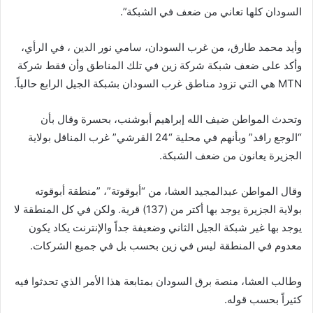
السودان كلها تعاني من ضعف في الشبكة”.
‏‎‎‎وأيد محمد طارق، من غرب السودان، سامي نور الدين ، في الرأي،
وأكد على ضعف شبكة شركة زين في تلك المناطق وأن فقط شركة
MTN هي التي تزود مناطق غرب السودان بشبكة الجيل الرابع حالياً.
‏‎‎وتحدث المواطن ضيف الله إبراهيم أبوشنب، بحسرة وقال بأن
“الوجع راقد” وبأنهم في محلية “24 القرشي” غرب المناقل بولاية
الجزيرة يعانون من ضعف الشبكة.
وقال المواطن عبدالمجيد العشا، من “أبوقوتة”، ‏‎”منطقة أبوقوته
بولاية الجزيرة يوجد بها أكتر من (137) قرية. ولكن في كل المنطقة لا
يوجد بها غير شبكة الجيل الثاني وضعيفة جداً والإنترنت يكاد يكون
معدوم في المنطقة ليس في زين بحسب بل في جميع الشركات.
وطالب العشا، منصة برق السودان بمتابعة هذا الأمر الذي تحدثوا فيه
كثيراً بحسب قوله.