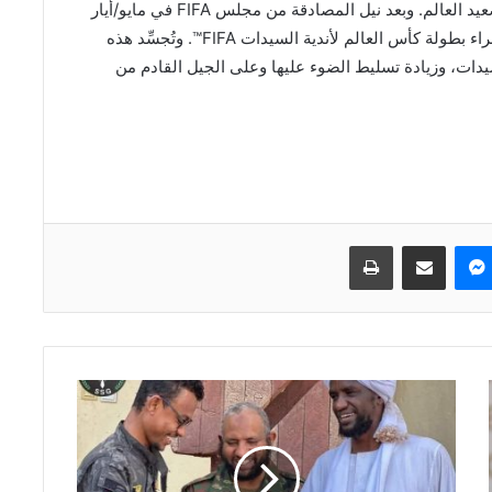
أجل الظفر بلقب أفضل نادٍ في كرة قدم للسيدات على صعيد العالم. وبعد نيل المصادقة من مجلس FIFA في مايو/أيار
2024، ستقام هذه البطولة في السنوات التي لا تشهد إجراء بطولة كأس العالم لأندية السيدات FIFA™. وتُجسِّد هذه
 كرة قدم السيدات، وزيادة تسليط الضوء عليها وعلى الجيل القادم من
ماسنجر
مشاركة عبر البريد
طباعة