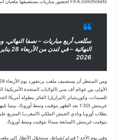
FIFA.com/tickets لحضور مباريات يستضيفها ملعبان أسطوريان في العاصمة البريطانية.
ستُلعب أربع مباريات – نصفا النهائي، وم
2026
الأولى بين غوثام أف سي (الولايات المتحدة الأمريكية) ال
غرينتش (1:30 بعد الظهر بتوقيت وسط أوروبا)، بين
بطلات أوروبا ونادي الجيش الملكي (المغرب) المتربع ع
بتوقيت غرينتش (السابعة مساءً بتوقيت وسط أوروبا).