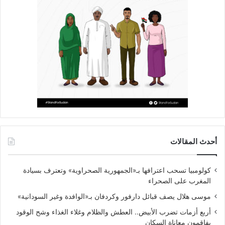
أحدث المقالات
كولومبيا تسحب اعترافها بـ«الجمهورية الصحراوية» وتعترف بسيادة
المغرب على الصحراء
موسى هلال يصف قبائل دارفور وكردفان بـ«الوافدة وغير السودانية»
أربع أزمات تضرب الأبيض.. العطش والظلام وغلاء الغذاء وشح الوقود
يفاقمون معاناة السكان