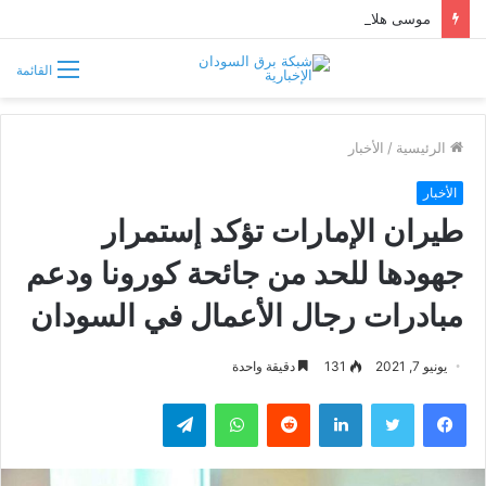
موسى هلال يصف قبائل دارفور وكردفان بـ«الوافدة وغير السودانية»
القائمة
الرئيسية
/
الأخبار
الأخبار
طيران الإمارات تؤكد إستمرار
جهودها للحد من جائحة كورونا ودعم
مبادرات رجال الأعمال في السودان
يونيو 7, 2021
131
دقيقة واحدة
فيسبوك
تويتر
لينكدإن
واتساب
تيلقرام