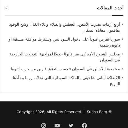
أحدث المقالات
أربع أزمات تضرب الأبيض.. العطش والظلام وغلاء الغذاء وشح الوقود
يفاقمون معاناة السكان
سوريا تفرض قيوداً على دخول السودانيين وتشترط موافقة مسبقة أو
دعوة رسمية
مجلس الشيوخ الأميركي يقر قانونًا جديدًا لمواجهة التدخلات الخارجية
في السودان
معتمدية اللاجئين في السودان تتحسب لتدفق فارين من حرب إثيوبيا
الكنداكة أماني شاخيتي.. الملكة السودانية التي تحدّت روما وخلّدها
التاريخ
Sudan Barq
© Copyright 2026, All Rights Reserved |
فيسبوك
تويتر
يوتيوب
انستقرام