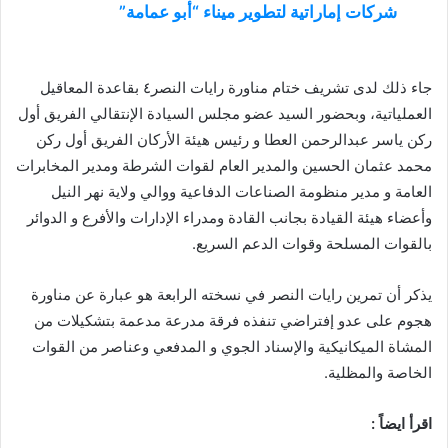
شركات إماراتية لتطوير ميناء “أبو عمامة”
جاء ذلك لدى تشريف ختام مناورة رايات النصر٤ بقاعدة المعاقيل
العملياتية، وبحضور السيد عضو مجلس السيادة الإنتقالي الفريق أول
ركن ياسر عبدالرحمن العطا و رئيس هيئة الأركان الفريق أول ركن
محمد عثمان الحسين والمدير العام لقوات الشرطة ومدير المخابرات
العامة و مدير منظومة الصناعات الدفاعية ووالي ولاية نهر النيل
وأعضاء هيئة القيادة بجانب القادة ومدراء الإدارات والأفرع و الدوائر
بالقوات المسلحة وقوات الدعم السريع.
يذكر أن تمرين رايات النصر في نسخته الرابعة هو عبارة عن مناورة
هجوم على عدو إفتراضي تنفذه فرقة مدرعة مدعمة بتشكيلات من
المشاة الميكانيكية والإسناد الجوي و المدفعي وعناصر من القوات
الخاصة والمظلية.
اقرأ ايضاً :