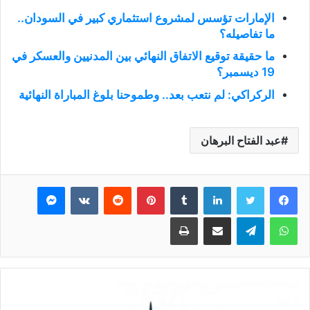
الإمارات تؤسس لمشروع استثماري كبير في السودان..
ما تفاصيله؟
ما حقيقة توقيع الاتفاق النهائي بين المدنيين والعسكر في
19 ديسمبر؟
الركراكي: لم نتعب بعد.. وطموحنا بلوغ المباراة النهائية
عبد الفتاح البرهان
فيسبوك
تويتر
لينكدإن
بينتيريست
ماسنجر
واتساب
تيلقرام
مشاركة عبر البريد
طباعة