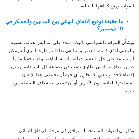
القوات ورفع كفاءتها القتالية.
ما حقيقة توقيع الاتفاق النهائي بين المدنيين والعسكر في
19 ديسمبر؟
وبشأن الموقف السياسي بالبلاد، شدد على أنه ليس هنالك تسوية
بالمعنى الذي فهمه البعض، وإنما هي نقاط تم طرحها نرى أنه يمكن
أن تساعد على حل التعقيدات السياسية الراهنة، وقد وافقنا عليها
ضمن إتفاق سياسي إطاري يصب في مصلحة كل السودانيين دون
إقصاء لأحد، وينبغي ألا تحاول أي جهة أن تختطف هذا الإتفاق
لمصلحتها الذاتية دون الآخرين أو أن تسعى لاختطاف السلطة من
جديد.
وذكر أن القوات المسلحة لن توافق في مرحلة الإتفاق النهائي
للعملية السياسية الجارية على أي بنود يمكن أن تنال من ثوابت