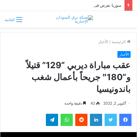
سوريا تفرض قيوداً على دخول السودانيين وتشترط موافقة مسبقة أو دعوة رسمية
القائمة
الرئيسية
/
الأخبار
الأخبار
عقب مباراة ديربي “129” قتيلاً
و”180″ جريحاً بأعمال شغب
باندونيسيا
أكتوبر 2, 2022
42
دقيقة واحدة
فيسبوك
تويتر
لينكدإن
واتساب
تيلقرام