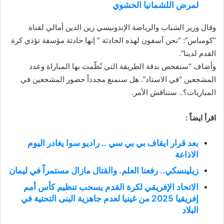
لمرض اللشمانيا الحشوي
وقال وزير الشباب والرياضة الإندونيسي زين الدين أمالي لقناة
“كومباس”: “نحن آسفون لهذه الحادثة ” إنها حادثة مؤسفة تؤذي كرة
القدم لدينا”.
وأضاف “سنفحص بدقة الطريقة التي نُظّمت بها المباراة وعدد
المشجعين “في الاستاد”. هل سنمنع مجدداً حضور المشجعين في
المباريات؟.. سنناقش الأمر.
اقرأ ايضاً :
بعد قرار ايقاف بي بي سي .. راديو سوا يغادر اليوم
الاذاعة
زيلينسكي.. رفعنا العلم. والقتال مازال مستمراً في ليمان
الاتحاد الإفريقي لكرة القدم يسحب تنظيم كأس أمم
إفريقيا 2025 من غينيا لعدم جاهزية البنى التحتية في
البلاد