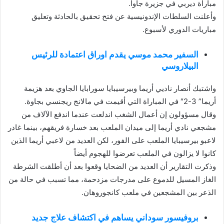
مباراة ديربي في جزيرة جاوا.
وأعلنت السلطات الإندونيسية عن فتح تحقيق بالحادثة وتعليق
مباريات الدوري لأسبوع.
السفير محمد موسي يقدم اوراق اعتمادة للرئيس
البيلاروسي
واشتبك أنصار ناديي أريما وبيرسيبايا سورابايا الجاوي بعد هزيمة
أريما” 3-2″ في المباراة التي أقيمت في مالانج ريجنسي بجاوة.
وقال مسؤولون إن أعمال الشغب اندلعت عندما اندفع الآلاف من
مشجعي نادي أريما إلى ميدان الملعب بعد خسارة فريقهم، بينما غادر
لاعبو بيرسيبايا الملعب على الفور، لكن العديد من لاعبي أريما الذين
كانوا لا يزالون في الملعب تعرضوا للهجوم أيضاً
وذكرت التقارير أن العديد من الضحايا وقعوا بعد أن أطلقت الشرطة
الغاز المسيل للدموع على مدرجات مزدحمة، مما تسبب في حالة من
الذعر بين المشجعين في ملعب كانجوروهان.
بروفيسور سوداني يساهم في اكتشاف علاج جديد