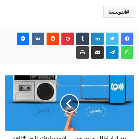
اندونيسيا
فيسبوك
تويتر
لينكدإن
بينتيريست
ماسنجر
واتساب
تيلقرام
مشاركة عبر البريد
طباعة
بعد قرار ايقاف بي بي سي .. راديو سوا يغادر اليوم الاذاعة