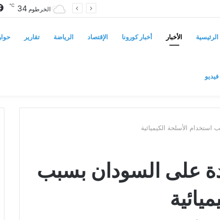
℃
34
سوريا تفرض قيوداً على دخول السودانيين وتشترط موافقة مسبقة أو دعوة رسمية
الخرطوم
الرئيسية
الأخبار
أخبار كورونا
الإقتصاد
الرياضة
تقارير
حوار
فيديو
استخدام الأسلحة الكيميائية
دة على السودان بسبب
يائية