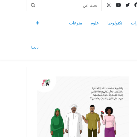
فيسبوك
تويتر
يوتيوب
انستقرام
بحث
عن
ات
تكنولوجيا
علوم
منوعات
تابعنا