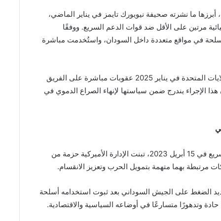
، أبرزها ما نشرته صحيفة نيويورك تايمز في يناير الماضي،
ية مرتين على الأقل ضد قوات الدعم السريع. ووفقًا
أسلحة في مواقع متعددة داخل السودان، واستُخدمت مباشرة
وفي خطوة سابقة تؤكد هذا الاتجاه المتشدد، فرضت الولايات المتحدة في يناير 2025 عقوبات مباشرة على الفريق
 هذا الإجراء يندرج ضمن سياستها لإنهاء الصراع الدموي في
ي
منذ اندلاع الحرب بين الجيش السوداني وقوات الدعم السريع في 15 أبريل 2023، تبنت الإدارة الأميركية حزمة من
ت مرتبطة بهما متهمة بتمويل الحرب وتعزيز الانقسام.
شديد الضغط على الجيش السوداني بعد ثبوت استخدامه أسلحة
حادة وتدهورًا متسارعًا في أوضاعه السياسية والاقتصادية.