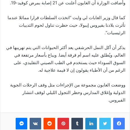
وأضافت الوزارة أن الغابون أعلنت عن 21 إصابة بمرض كوفيد-19.
كما قال وزير الغابات لي وايت “اتخذت السلطات قرارا مماثلا عندما
تأثرت بلادنا بفيروس إيبولا، حيث حظرت تناول لحوم الثدييات
الرئيسيات”.
يذكر أن آكل النمل الحرشفي يعد أكثر الحيوانات التي يتم تهريبها في
العالم، ويُطلق عليه اسم أم قرفة أيضا. ويباع بأسعار مرتفعة في
السوق السوداء حيث يستخدم في الطب الصيني التقليدي، على
الرغم من أن الأطباء يقولون إن لا قيمة علاجية له.
ووضعت الغابون مجموعة من الإجراءات مثل وقف الرحلات الجوية
الدولية وإغلاق المدارس وحظر التجول الليلي لوقف انتشار
الفيروس.
فيسبوك
تويتر
لينكدإن
بينتيريست
ماسنجر