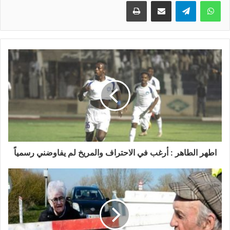
واتساب
تيلقرام
مشاركة عبر البريد
طباعة
ﺍﻃﻬﺮ ﺍﻟﻄﺎﻫﺮ : ﺃﺭﻏﺐ ﻓﻲ ﺍﻻﺣﺘﺮﺍﻑ ﻭﺍﻟﻤﺮﻳﺦ ﻟﻢ ﻳﻔﺎﻭﺿﻨﻲ ﺭﺳﻤﻴﺎً