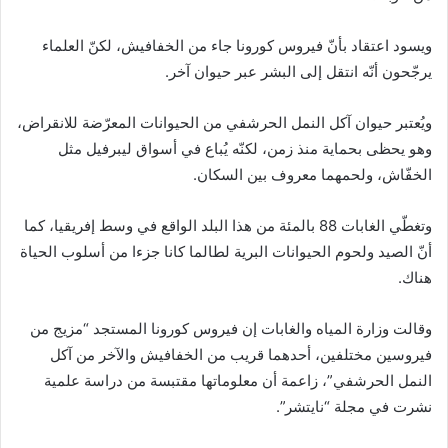
ويسود اعتقاد بأنّ فيروس كورونا جاء من الخفافيش، لكنّ العلماء
يرجّحون أنّه انتقل إلى البشر عبر حيوان آخر.
ويُعتبر حيوان آكل النمل الحرشفي من الحيوانات المعرّضة للانقراض،
وهو يحظى بحماية منذ زمن، لكنّه يُباع في أسواق ليبرفيل مثل
الخفّاش، ولحمهما معروف بين السكان.
وتغطّي الغابات 88 بالمئة من هذا البلد الواقع في وسط إفريقيا، كما
أنّ الصيد ولحوم الحيوانات البرية لطالما كانا جزءا من أسلوب الحياة
هناك.
وقالت وزارة المياه والغابات إن فيروس كورونا المستجد “مزيج من
فيروسين مختلفين، أحدهما قريب من الخفافيش والآخر من آكل
النمل الحرشفي”، زاعمة أن معلوماتها مقتبسة من دراسة علمية
نشرت في مجلة “نايتشر”.