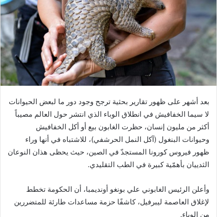
بعد أشهر على ظهور تقارير بحثية ترجح وجود دور ما لبعض الحيوانات
لا سيما الخفافيش في انطلاق الوباء الذي انتشر حول العالم مصيباً
أكثر من مليون إنسان، حظرت الغابون بيع أو أكل الخفافيش
وحيوانات البنغول (آكل النمل الحرشفي)، للاشتباه في أنها وراء
ظهور فيروس كورونا المستجدّ في الصين، حيث يحظى هذان النوعان
الثدييان بأهمّية كبيرة في الطب التقليدي.
وأعلن الرئيس الغابوني علي بونغو أونديمبا، أن الحكومة تخطط
لإغلاق العاصمة ليبرفيل، كاشفًا حزمة مساعدات طارئة للمتضررين
من الوباء.