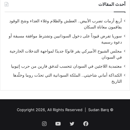
أحدث المقالات
أربع أزمات تضرب الأبيض.. العطش والظلام وغلاء الغذاء وشح الوقود
يفاقمون معاناة السكان
سوريا تفرض قيوداً على دخول السودانيين وتشترط موافقة مسبقة أو
دعوة رسمية
مجلس الشيوخ الأميركي يقر قانونًا جديدًا لمواجهة التدخلات الخارجية
في السودان
معتمدية اللاجئين في السودان تتحسب لتدفق فارين من حرب إثيوبيا
الكنداكة أماني شاخيتي.. الملكة السودانية التي تحدّت روما وخلّدها
التاريخ
Sudan Barq
© Copyright 2026, All Rights Reserved |
فيسبوك
تويتر
يوتيوب
انستقرام