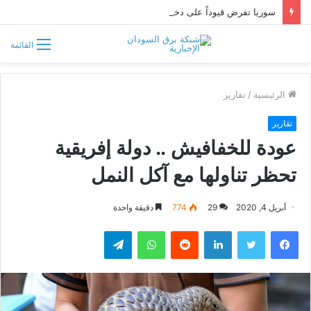
سوريا تفرض قيوداً على دخول السودانيين وتشترط موافقة مسبقة أو دعوة رسمية
القائمة
الرئيسية
/
تقارير
تقارير
عودة للخفافيش .. دولة إفريقية
تحظر تناولها مع آكل النمل
أبريل 4, 2020
29
774
دقيقة واحدة
فيسبوك
تويتر
لينكدإن
واتساب
تيلقرام