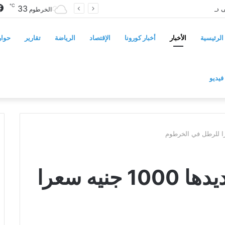
℃
33
سوريا تفرض قيوداً على دخول السودانيين وتشترط موافقة مسبقة أو دعوة رسمية
الخرطوم
الرئيسية
الأخبار
أخبار كورونا
الإقتصاد
الرياضة
تقارير
حوار
فيديو
غرفة الألبان تنفي تحديدها 1000 جنيه سعرا