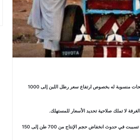
نفى رئيس غرفة منتجي الألبان محمد عثمان كردي تصريحات منسوبة له بخصوص ارتفاع سعر رطل اللبن إلى 1000
لغرفة لا تملك صلاحية تحديد الأسعار للمستهلك.
واستدرك الكردي منوها إلى تحديات تواجه منتجي الالبان تسببت في حدوث انخفاض حجم الإنتاج من 700 طن إلى 150