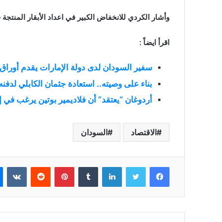
وأشار الكردي للانخفاض الكبير في اعداد الأبقار المنتجة في الخرطوم من 200 ألف في 
اقرأ ايضاً :
سفير السودان لدى دولة الإمارات يقدم أوراق 
بناء على وصيته.. استعادة جثمان الكابلي لدفن
أردوغان “يعتقد” أن فلاديمير بوتين يرغب في
الاقتصاد
السودان
فيسبوك
تويتر
لينكدإن
بينتيريست