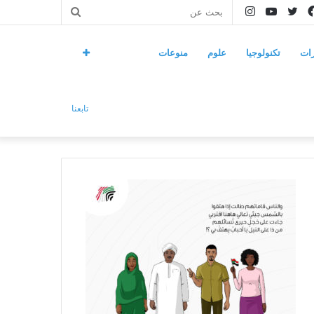
فيسبوك
تويتر
يوتيوب
انستقرام
بحث
عن
ات
تكنولوجيا
علوم
منوعات
تابعنا