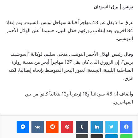
تونس | برق السودان
غرق ما لا يقل عن 43 مهاجراً قبالة سواحل تونس، السبت، وتم إنقاذ
84 آخرين، بعد إنقلاب زورقهم خلال الليل، حسبما أعلن الهلال الأحمر
التونسي.
وقال رئيس الهلال الأحمر التونسي منجي سليم، لوكالة “أسوشيتد
برس”، إن الزورق الذي كان يقل 127 مهاجراً أبحر من مدينة زوارة
الساحلية الليبية، الجمعة، لعبور البحر المتوسط بإتجاه إيطاليا، لكنه
غرق.
وأضاف أن 46 سودانياً و16 إريترياً و12 بنغالياً كانوا من بين
المهاجرين.
فيسبوك
تويتر
لينكدإن
بينتيريست
ماسنجر
واتساب
تيلقرام
مشاركة عبر البريد
طباعة