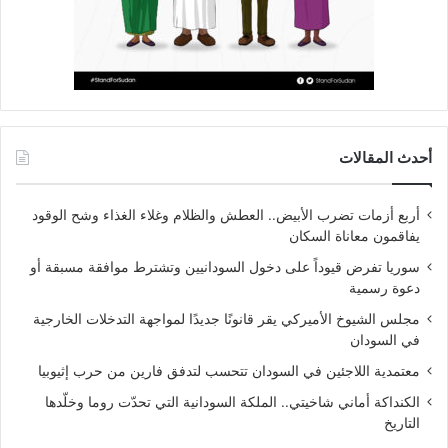
أحدث المقالات
أربع أزمات تضرب الأبيض.. العطش والظلام وغلاء الغذاء وشح الوقود
يفاقمون معاناة السكان
سوريا تفرض قيوداً على دخول السودانيين وتشترط موافقة مسبقة أو
دعوة رسمية
مجلس الشيوخ الأميركي يقر قانونًا جديدًا لمواجهة التدخلات الخارجية
في السودان
معتمدية اللاجئين في السودان تتحسب لتدفق فارين من حرب إثيوبيا
الكنداكة أماني شاخيتي.. الملكة السودانية التي تحدّت روما وخلّدها
التاريخ