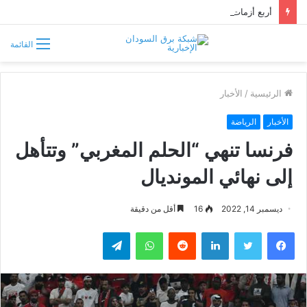
أربع أزمات تضرب الأبيض.. العطش والظلام وغلاء الغذاء وشح الوقود يفاقمون معاناة السكان
القائمة
الرئيسية
/
الأخبار
الأخبار
الرياضة
فرنسا تنهي “الحلم المغربي” وتتأهل
إلى نهائي المونديال
ديسمبر 14, 2022
16
أقل من دقيقة
فيسبوك
تويتر
لينكدإن
واتساب
تيلقرام