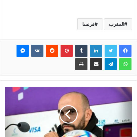
المغرب
فرنسا
فيسبوك
تويتر
لينكدإن
بينتيريست
ماسنجر
واتساب
تيلقرام
مشاركة عبر البريد
طباعة