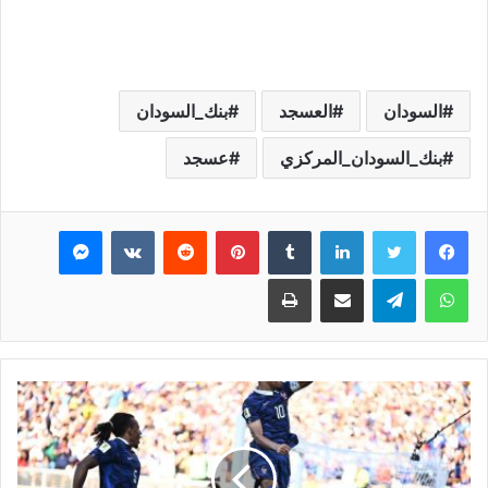
السودان
العسجد
بنك_السودان
بنك_السودان_المركزي
عسجد
فيسبوك
تويتر
لينكدإن
بينتيريست
ماسنجر
واتساب
تيلقرام
مشاركة عبر البريد
طباعة