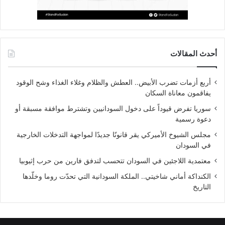
أحدث المقالات
أربع أزمات تضرب الأبيض.. العطش والظلام وغلاء الغذاء وشح الوقود
يفاقمون معاناة السكان
سوريا تفرض قيوداً على دخول السودانيين وتشترط موافقة مسبقة أو
دعوة رسمية
مجلس الشيوخ الأميركي يقر قانونًا جديدًا لمواجهة التدخلات الخارجية
في السودان
معتمدية اللاجئين في السودان تتحسب لتدفق فارين من حرب إثيوبيا
الكنداكة أماني شاخيتي.. الملكة السودانية التي تحدّت روما وخلّدها
التاريخ