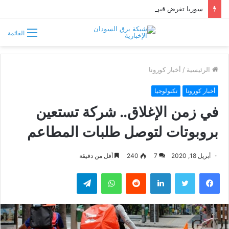
سوريا تفرض قيوداً على دخول السودانيين وتشترط موافقة مسبقة أو دعوة رسمية
القائمة
الرئيسية
/
أخبار كورونا
أخبار كورونا
تكنولوجيا
في زمن الإغلاق.. شركة تستعين
بروبوتات لتوصل طلبات المطاعم
أبريل 18, 2020
7
240
أقل من دقيقة
فيسبوك
تويتر
لينكدإن
واتساب
تيلقرام