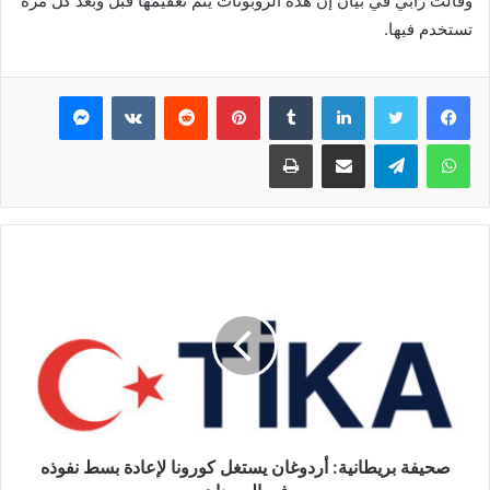
وقالت رابي في بيان إن هذه الروبوتات يتم تعقيمها قبل وبعد كل مرة
تستخدم فيها.
فيسبوك
تويتر
لينكدإن
بينتيريست
ماسنجر
واتساب
تيلقرام
مشاركة عبر البريد
طباعة
صحيفة بريطانية: أردوغان يستغل كورونا لإعادة بسط نفوذه