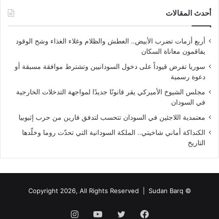
أحدث المقالات
أربع أزمات تضرب الأبيض.. العطش والظلام وغلاء الغذاء وشح الوقود
يفاقمون معاناة السكان
سوريا تفرض قيوداً على دخول السودانيين وتشترط موافقة مسبقة أو
دعوة رسمية
مجلس الشيوخ الأميركي يقر قانونًا جديدًا لمواجهة التدخلات الخارجية
في السودان
معتمدية اللاجئين في السودان تتحسب لتدفق فارين من حرب إثيوبيا
الكنداكة أماني شاخيتي.. الملكة السودانية التي تحدّت روما وخلّدها
التاريخ
Sudan Barq
© Copyright 2026, All Rights Reserved |
فيسبوك
تويتر
يوتيوب
انستقرام