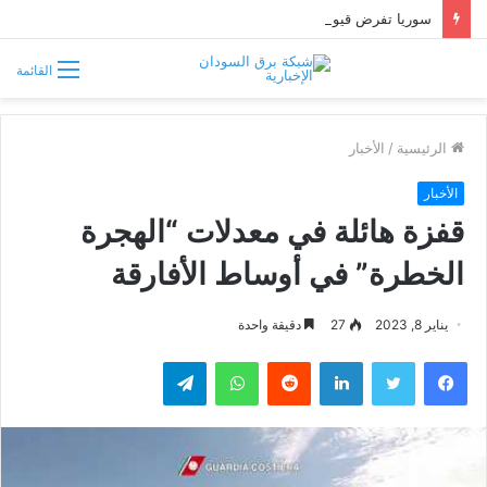
سوريا تفرض قيوداً على دخول السودانيين وتشترط موافقة مسبقة أو دعوة رسمية
القائمة
الرئيسية
/
الأخبار
الأخبار
قفزة هائلة في معدلات “الهجرة
الخطرة” في أوساط الأفارقة
يناير 8, 2023
27
دقيقة واحدة
فيسبوك
تويتر
لينكدإن
واتساب
تيلقرام