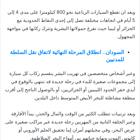
وبعد ان تقطع السيارات الرباعية نحو 800 كيلومترا على مدى 4 إلى
5 أيام في اتجاهات مختلفة تصل إلى إحدى النقاط الحدودية مع
الجزائر أو ليبيا حيث تفرغ حمولاتها البشرية وتترك ركابها في مواجهة
المجهول.
السودان.. انطلاق المرحلة النهائية لاتفاق نقل السلطة
للمدنيين
وعبر أشخاص متخصصين في تهريب البشر ينقسم ركاب كل سيارة
إلى مجموعات صغيرة للبدء في رحلة جديدة قد تنتهي بالوقوع في
أيدي خفر الحدود الليبيين أو الجزائريين، أو بالوصول الناجح إلى أقرب
منطقة مشاطئة للبحر الأبيض المتوسط داخل البلدين.
وبعد ترتيبات تتطلب الكثير من الوقت والمال والحذر، يبدأ الأفارقة
وعبر الحلقة الثانية من المهربين رحلة جديدة عبر مراكب صغيرة على
عرض البحر، وفي مخيلتهم أمران إما تحقيق الحلم الأوروبي أو
كابوس الموت ونهاية حياتهم بين أمواج البحر المتلاطمة.