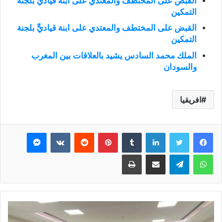
القبض على المختطف والمعتدي على ابنة قياديٍّ بلجنة
التمكين
القبض على المختطف والمعتدي على ابنة قياديٍّ بلجنة
التمكين
الملك محمد السادس يشيد بالعلاقات بين المغرب
والسودان
افريقيا
فيسبوك
تويتر
لينكدإن
بينتيريست
ماسنجر
واتساب
تيلقرام
مشاركة عبر البريد
طباعة