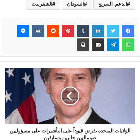
الدعم_السريع
السودان
الشفرليت
فيسبوك
تويتر
لينكدإن
بينتيريست
ماسنجر
واتساب
تيلقرام
مشاركة عبر البريد
طباعة
الولايات المتحدة تفرض قيوداً على التأشيرات على مسؤوليين
صوماليين حاليين وسابقين