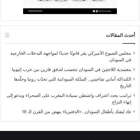
أحدث المقالات
مجلس الشيوخ الأميركي يقر قانونًا جديدًا لمواجهة التدخلات الخارجية
في السودان
معتمدية اللاجئين في السودان تتحسب لتدفق فارين من حرب إثيوبيا
الكنداكة أماني شاخيتي.. الملكة السودانية التي تحدّت روما وخلّدها
التاريخ
ترامب يجدد اعتراف واشنطن بسيادة المغرب على الصحراء ويدعو إلى
إنهاء النزاع
عاد ليفتك بأطفال السودان.. «الدفتيريا» ينهض من القرن الـ 19