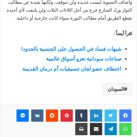
واضاف التسوية ليست جديدة ولن تتوقف، ولكنها بعيدة عن مطالب
الثوار وزاد الشارع خرج من أجل اللاءات الثلاث ولن يلتفت لأي أجندة
تقطع الطريق أمام مطالب الثورة سواء كانت خارجية أو داخلية.
اقرأ أيضاً :
شبهات فساد في الحصول على الجنسية بالحدود!
صناعات سودانية تغزو أسواق عالمية
اختطاف عضو لجان تنسيقيات أم درمان القديمة
السودان
فيسبوك
تويتر
لينكدإن
بينتيريست
ماسنجر
واتساب
تيلقرام
مشاركة عبر البريد
طباعة